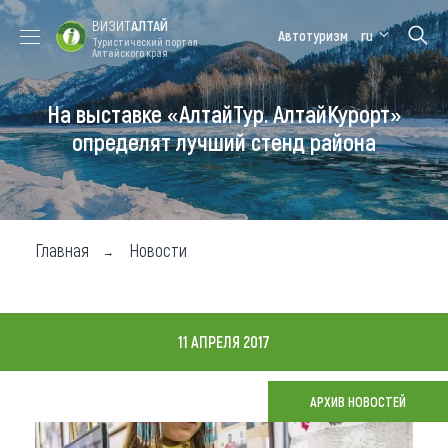
ВИЗИТ
АЛТАЙ
Автотуризм
ru
Туристический портал
Алтайского края
На выставке «АлтайТур. АлтайКурорт»
Форум VISIT
Цветение
Медицинский
Алтайская
ALTAI
маральника
форум
зимовка
определят лучший стенд района
Туры
Где побывать
Главная
Новости
Чем заняться
Где остановиться
11 АПРЕЛЯ 2017
Где поесть
Карта
АРХИВ НОВОСТЕЙ
Новости