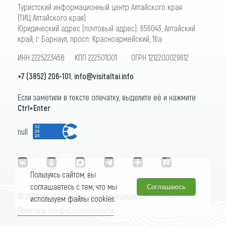
Туристский информационный центр Алтайского края
(ТИЦ Алтайского края)
Юридический адрес (почтовый адрес): 656043, Алтайский
край, г. Барнаул, просп. Красноармейский, 16а
ИНН 2225223458 КПП 222501001 ОГРН 1212200029612
+7 (3852) 206-101
,
info@visitaltai.info
Если заметили в тексте опечатку, выделите её и нажмите
Ctrl+Enter
null
Пользуясь сайтом, вы
соглашаетесь с тем, что мы
Соглашаюсь
© 2026 «visitaltai» Все права защищены.
используем файлы cookies.
Политика конфиденциальности