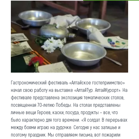
Что привезти (сувениры)
О регионе
Коллекция впечатлений
Другие рубрики
Гастрономический фестиваль «Алтайское гостеприимство»
начал свою работу на выставке «АлтайТур. АлтайКурорт». На
фестивале представлена экспозиция тематических столов,
посвященная 70-летию Победы. На столах представлены
личные вещи Героев, каски, посуда, продукты – все, что
было характерно для того времени. «Я солдат. В перерывах
между боями играю на дудочке. Сегодня у нас затишье и
поэтому праздник. Мы отправляем письма, вот пожарили