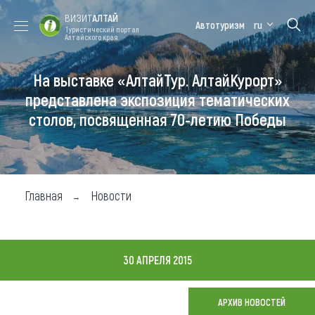
ВИЗИТ
АЛТАЙ
Автотуризм
ru
Туристический портал
Алтайского края
На выставке «АлтайТур. АлтайКурорт»
Форум VISIT
Цветение
Медицинский
Алтайская
ALTAI
маральника
форум
зимовка
представлена экспозиция тематических
столов, посвященная 70-летию Победы
Туры
Где побывать
Чем заняться
Главная
Новости
Где остановиться
Где поесть
30 АПРЕЛЯ 2015
Карта
АРХИВ НОВОСТЕЙ
Новости