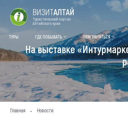
ВИЗИТ
АЛТАЙ
Туристический портал
Алтайского края
Форум VISIT ALTAI
Цвет
ТУРЫ
ГДЕ ПОБЫВАТЬ
ЧЕМ ЗАНЯТЬСЯ
На выставке «Интурмарке
Туры
Где
р
Объек
Объек
Объек
Топ т
Для м
Главная
Новости