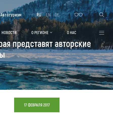
Автотуризм
RU
EN
DE
Алтайская зимовка
НОВОСТИ
О РЕГИОНЕ
О НАС
рая представят авторские
Где остановиться
сы
Санатории
Гостиницы, отели
Коттеджи, базы
Сельские усадьбы
Мотели, придорожные отели
17 ФЕВРАЛЯ 2017