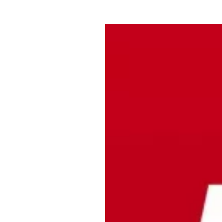
Где поесть
Кар
Нов
Рестораны
Кафе
Что 
Придорожные кафе
Другие рубрики
О нас
Реестр туроператоров
Алтайского края
Реестр туристических
агентств Алтайского края