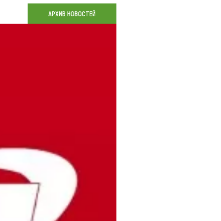
Коллекция впечатлений
АРХИВ НОВОСТЕЙ
Блог путешественника
Видеогалерея
тай
Фотогалерея