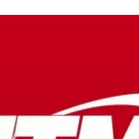
та
О регионе
ости
Общая информация
Как добраться
привезти (сувениры)
Люди, прославившие Ал
Карты и буклеты