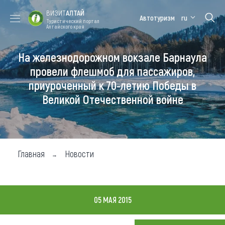
ВИЗИТ
АЛТАЙ
Автотуризм
ru
Туристический портал
Алтайского края
На железнодорожном вокзале Барнаула
Форум VISIT
Цветение
Медицинский
Алтайская
ALTAI
маральника
форум
зимовка
провели флешмоб для пассажиров,
приуроченный к 70-летию Победы в
Туры
Великой Отечественной войне
Где побывать
Чем заняться
Где остановиться
Главная
Новости
Где поесть
Карта
05 МАЯ 2015
Новости