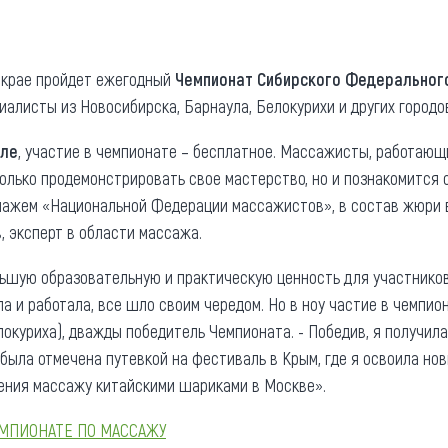
та
О регионе
ости
Общая информация
м крае пройдет ежегодный
Чемпионат Сибирского Федерального
алисты из Новосибирска, Барнаула, Белокурихи и других городо
Как добраться
привезти (сувениры)
Люди, прославившие Ал
уле
, участие в чемпионате – бесплатное. Массажисты, работающ
Карты и буклеты
только продемонстрировать свое мастерство, но и познакомится 
нажем «Национальной Федерации массажистов», в состав жюри
, эксперт в области массажа.
ьшую образовательную и практическую ценность для участников
а и работала, все шло своим чередом. Но в ноу частие в чемпио
окуриха), дважды победитель Чемпионата. - Победив, я получил
была отмечена путевкой на фестиваль в Крым, где я освоила нов
ения массажу китайскими шариками в Москве».
ЕМПИОНАТЕ ПО МАССАЖУ