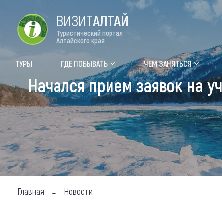
ВИЗИТ
АЛТАЙ
Туристический портал
Алтайского края
Форум VISIT ALTAI
Цвет
ТУРЫ
ГДЕ ПОБЫВАТЬ
ЧЕМ ЗАНЯТЬСЯ
Начался прием заявок на уч
Туры
Где
Объек
Объек
Объек
Топ т
Для м
Главная
Новости