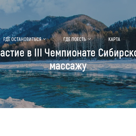
ение маральника
Медицинский форум
ГДЕ ОСТАНОВИТЬСЯ
ГДЕ ПОЕСТЬ
КАРТА
астие в III Чемпионате Сибирс
 побывать
Чем заняться
массажу
ты природы
Календарь событий
ты истории и культуры
Аудиогид
ты развлечений
Мой маршрут
уристических мест
аломобильных граждан