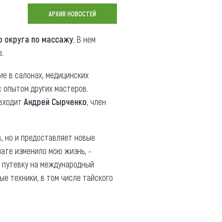
Коллекция впечатлений
АРХИВ НОВОСТЕЙ
Блог путешественника
 округа по массажу.
В нем
в.
Видеогалерея
тай
Фотогалерея
ие в салонах, медицинских
с опытом других мастеров.
 входит
Андрей Сырченко
, член
, но и предоставляет новые
нате изменило мою жизнь, -
а путевку на международный
ые техники, в том числе тайского