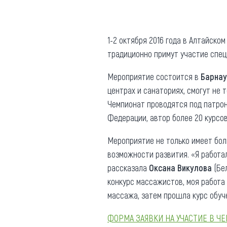
Где поесть
Кар
Нов
Рестораны
1-2 октября 2016 года в Алтайско
традиционно примут участие специ
Кафе
Что 
Придорожные кафе
Мероприятие состоится в
Барна
центрах и санаториях, смогут не 
Чемпионат проводятся под патро
Федерации, автор более 20 курсов
Другие рубрики
Мероприятие не только имеет бол
возможности развития. «Я работал
О нас
рассказала
Оксана Викулова
(Бел
Реестр туроператоров
конкурс массажистов, моя работа 
Алтайского края
массажа, затем прошла курс обуч
Реестр туристических
агентств Алтайского края
ФОРМА ЗАЯВКИ НА УЧАСТИЕ В Ч