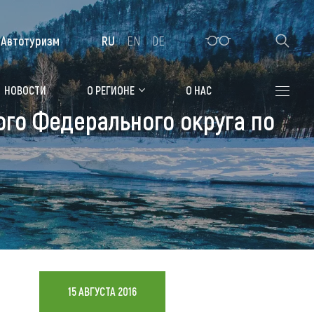
Автотуризм
RU
EN
DE
Алтайская зимовка
НОВОСТИ
О РЕГИОНЕ
О НАС
кого Федерального округа по
Где остановиться
Санатории
Гостиницы, отели
Коттеджи, базы
Сельские усадьбы
Мотели, придорожные отели
15 АВГУСТА 2016