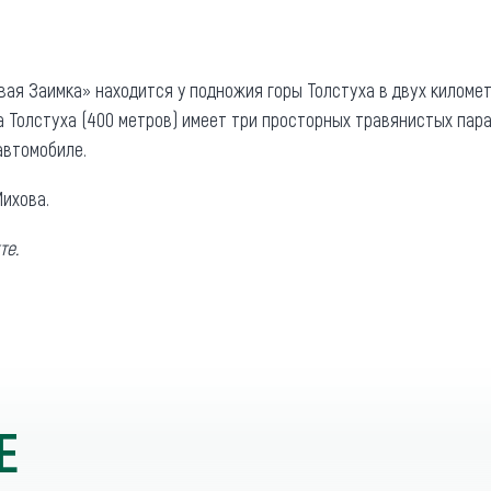
ая Заимка» находится у подножия горы Толстуха в двух километр
а Толстуха (400 метров) имеет три просторных травянистых пара
 автомобиле.
ихова.
те.
Е