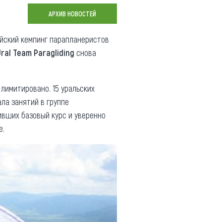
Коллекция впечатлений
АРХИВ НОВОСТЕЙ
Блог путешественника
айский кемпинг парапланеристов
ral Team Paragliding
снова
Видеогалерея
тай
Фотогалерея
 лимитировано. 15 уральских
ала занятий в группе
ивших базовый курс и уверенно
е.