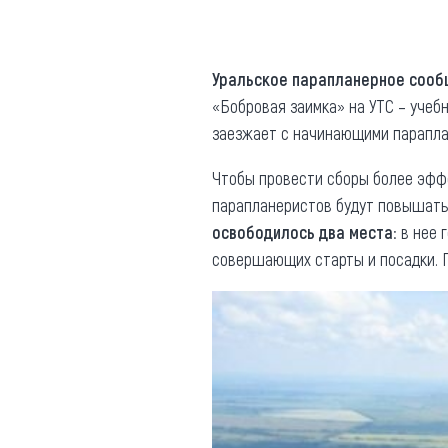
Где поесть
Кар
Нов
Рестораны
Уральское парапланерное соо
«Бобровая заимка» на УТС – учеб
Кафе
Что 
заезжает с начинающими параплан
Придорожные кафе
Чтобы провести сборы более эффе
парапланеристов будут повышать
освободилось два места
: в нее
совершающих старты и посадки. П
Другие рубрики
О нас
Реестр туроператоров
Алтайского края
Реестр туристических
агентств Алтайского края