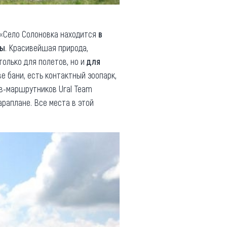
 «Село Солоновка находится
в
ры
. Красивейшая природа,
олько для полетов, но и
для
две бани, есть контактный зоопарк,
ов-маршрутников Ural Team
араплане. Все места в этой