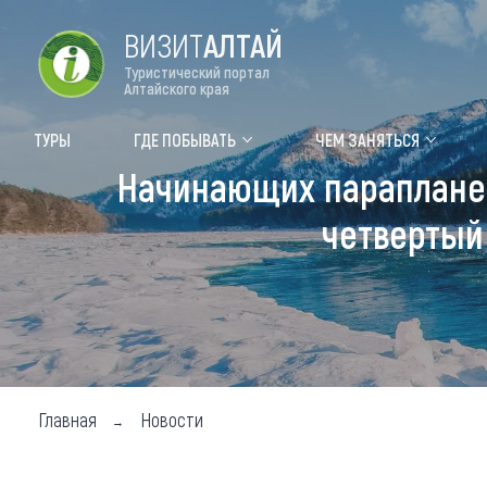
ВИЗИТ
АЛТАЙ
Туристический портал
Алтайского края
Форум VISIT ALTAI
Цвет
ТУРЫ
ГДЕ ПОБЫВАТЬ
ЧЕМ ЗАНЯТЬСЯ
Начинающих парапланери
Туры
Где
четвертый
Объек
Объек
Объек
Топ т
Для м
Главная
Новости