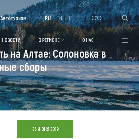
Автотуризм
RU
EN
DE
Алтайская зимовка
НОВОСТИ
О РЕГИОНЕ
О НАС
ь на Алтае: Солоновка в
Где остановиться
чные сборы
Санатории
Гостиницы, отели
Коттеджи, базы
Сельские усадьбы
Мотели, придорожные отели
26 ИЮНЯ 2019