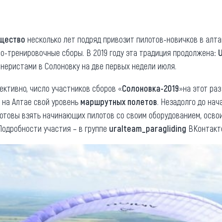
та
О регионе
ости
Общая информация
бщество
несколько лет подряд привозит пилотов-новичков в алт
но-тренировочные сборы. В 2019 году эта традиция продолжена:
U
Как добраться
привезти (сувениры)
еристами в Солоновку на две первых недели июля.
Люди, прославившие Ал
Карты и буклеты
ктивно, число участников сборов «
Солоновка-2019
»на этот раз
 на Алтае свой уровень
маршрутных полетов
. Незадолго до нач
 готовы взять начинающих пилотов со своим оборудованием, осво
одробности участия – в группе
uralteam_paragliding
ВКонтакт