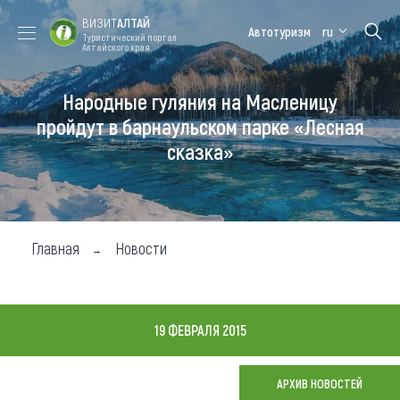
ВИЗИТ
АЛТАЙ
Автотуризм
ru
Туристический портал
Алтайского края
Народные гуляния на Масленицу
Форум VISIT
Цветение
Медицинский
Алтайская
ALTAI
маральника
форум
зимовка
пройдут в барнаульском парке «Лесная
сказка»
Туры
Где побывать
Чем заняться
Главная
Новости
Где остановиться
Где поесть
19 ФЕВРАЛЯ 2015
Карта
АРХИВ НОВОСТЕЙ
Новости