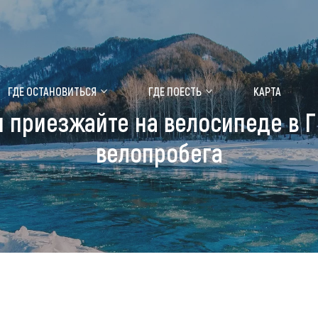
ение маральника
Медицинский форум
ГДЕ ОСТАНОВИТЬСЯ
ГДЕ ПОЕСТЬ
КАРТА
и приезжайте на велосипеде в
 побывать
Чем заняться
велопробега
ты природы
Календарь событий
ты истории и культуры
Аудиогид
ты развлечений
Мой маршрут
уристических мест
аломобильных граждан