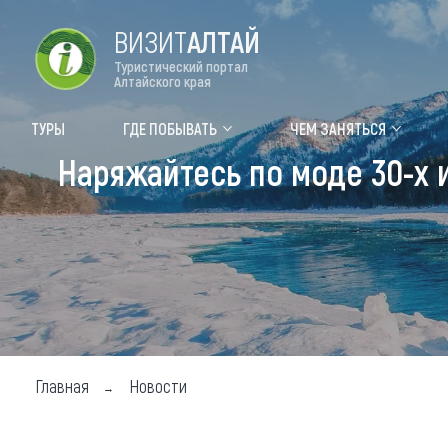
ВИЗИТ
АЛТАЙ
Туристический портал
Алтайского края
Форум VISIT ALTAI
Цвет
ТУРЫ
ГДЕ ПОБЫВАТЬ
ЧЕМ ЗАНЯТЬСЯ
Наряжайтесь по моде 30-х 
Туры
Где
Объек
Объек
Объек
Топ т
Для м
Главная
Новости