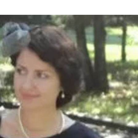
та
О регионе
ости
Общая информация
Как добраться
привезти (сувениры)
Люди, прославившие Ал
Карты и буклеты