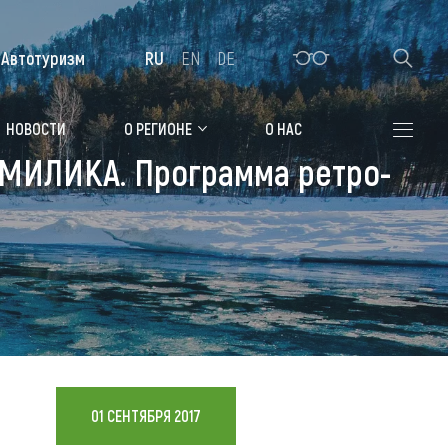
Автотуризм
RU
EN
DE
Алтайская зимовка
НОВОСТИ
О РЕГИОНЕ
О НАС
 ГМИЛИКА. Программа ретро-
Где остановиться
Санатории
Гостиницы, отели
Коттеджи, базы
Сельские усадьбы
Мотели, придорожные отели
01 СЕНТЯБРЯ 2017