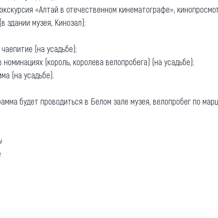
 (экскурсия «Алтай в отечественном кинематографе», кинопросмот
(в здании музея, Кинозал);
 чаепитие (на усадьбе);
 номинациях (король, королева велопробега) (на усадьбе);
ма (на усадьбе).
рамма будет проводиться в Белом зале музея, велопробег по мар
н
в