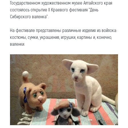
Государственном художественном музее Алтайского края
Что привезти (сувениры)
состоялось открытие II Краевого фестиваля "День
Сибирского валенка".
О регионе
На фестивале представлены различные изделия из войлока:
Коллекция впечатлений
костюмы, сумки, украшения, игрушки, картины и, конечно,
валенки.
Другие рубрики