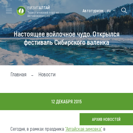
ВИЗИТ
АЛТАЙ
Автотуризм
ru
Туристический портал
Алтайского края
Настоящее войлочное чудо. Открылся
Форум VISIT
Цветение
Медицинский
Алтайская
ALTAI
маральника
форум
зимовка
фестиваль Сибирского валенка
Туры
Где побывать
Главная
Новости
Чем заняться
Где остановиться
12 ДЕКАБРЯ 2015
Где поесть
Карта
АРХИВ НОВОСТЕЙ
Сегодня, в рамках праздника
"Алтайская зимовка"
в
Новости