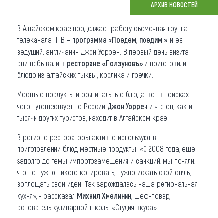
АРХИВ НОВОСТЕЙ
Что привезти (сувениры)
В Алтайском крае продолжает работу съемочная группа
О регионе
телеканала НТВ –
программа «Поедем, поедим!»
и ее
ведущий, англичанин Джон Уоррен. В первый день визита
Коллекция впечатлений
они побывали в
ресторане «Ползуновъ»
и приготовили
блюдо из алтайских тыквы, кролика и гречки.
Другие рубрики
Местные продукты и оригинальные блюда, вот в поисках
чего путешествует по России
Джон Уоррен
и что он, как и
тысячи других туристов, находит в Алтайском крае.
В регионе рестораторы активно используют в
приготовлении блюд местные продукты. «С 2008 года, еще
задолго до темы импортозамещения и санкций, мы поняли,
что не нужно никого копировать, нужно искать свой стиль,
воплощать свои идеи. Так зарождалась наша региональная
кухня», - рассказал
Михаил Хмелинин
, шеф-повар,
основатель кулинарной школы «Студия вкуса».