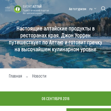
ВИЗИТ
АЛТАЙ
Автотуризм
ru
Туристический портал
Алтайского края
Настоящие алтайские продукты в
Форум VISIT
Цветение
Медицинский
Алтайская
ALTAI
маральника
форум
зимовка
ресторанах края. Джон Уоррен
путешествует по Алтаю и готовит гречку
Туры
на высочайшем кулинарном уровне
Где побывать
Чем заняться
Где остановиться
Главная
Новости
Где поесть
Карта
06 СЕНТЯБРЯ 2016
Новости