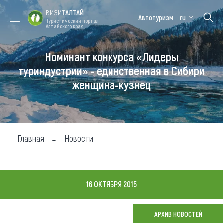
ВИЗИТ
АЛТАЙ
Автотуризм
ru
Туристический портал
Алтайского края
Номинант конкурса «Лидеры
Форум VISIT
Цветение
Медицинский
Алтайская
ALTAI
маральника
форум
зимовка
туриндустрии» - единственная в Сибири
женщина-кузнец
Туры
Где побывать
Чем заняться
Главная
Новости
Где остановиться
Где поесть
16 ОКТЯБРЯ 2015
Карта
АРХИВ НОВОСТЕЙ
Новости