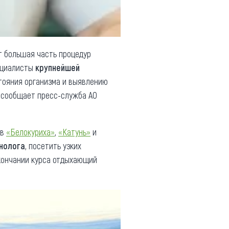
т большая часть процедур
пециалисты
крупнейшей
тояния организма и выявлению
, сообщает пресс-служба АО
ев
«Белокуриха»
,
«Катунь»
и
нолога
, посетить узких
кончании курса отдыхающий