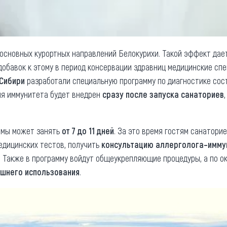
 основных курортных направлений Белокурихи. Такой эффект дае
Вдобавок к этому в период консервации здравниц медицинские с
 Сибири
разработали специальную программу по диагностике сос
ния иммунитета будет внедрен
сразу после запуска санаториев
ммы может занять
от 7 до 11 дней
. За это время гостям санатори
едицинских тестов, получить
консультацию аллерголога–имму
 Также в программу войдут общеукрепляющие процедуры, а по о
шнего использования
.