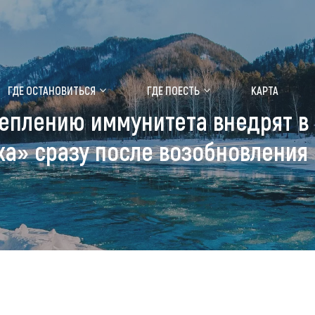
ение маральника
Медицинский форум
ГДЕ ОСТАНОВИТЬСЯ
ГДЕ ПОЕСТЬ
КАРТА
еплению иммунитета внедрят в 
 побывать
Чем заняться
а» сразу после возобновления
ты природы
Календарь событий
ты истории и культуры
Аудиогид
ты развлечений
Мой маршрут
уристических мест
аломобильных граждан