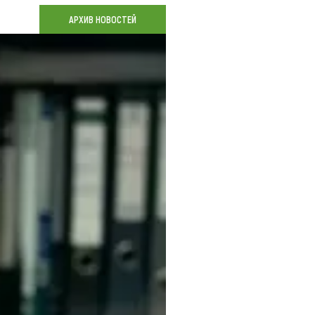
Коллекция впечатлений
АРХИВ НОВОСТЕЙ
Блог путешественника
Видеогалерея
тай
Фотогалерея