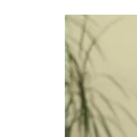
Где поесть
Кар
Нов
Рестораны
Кафе
Что 
Придорожные кафе
Другие рубрики
О нас
Реестр туроператоров
Алтайского края
Реестр туристических
агентств Алтайского края