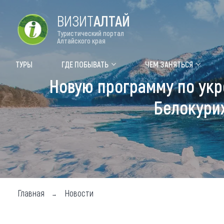
ВИЗИТ
АЛТАЙ
Туристический портал
Алтайского края
Форум VISIT ALTAI
Цвет
ТУРЫ
ГДЕ ПОБЫВАТЬ
ЧЕМ ЗАНЯТЬСЯ
Новую программу по укр
Туры
Где
Белокурих
Объек
Объек
Объек
Топ т
Для м
Главная
Новости