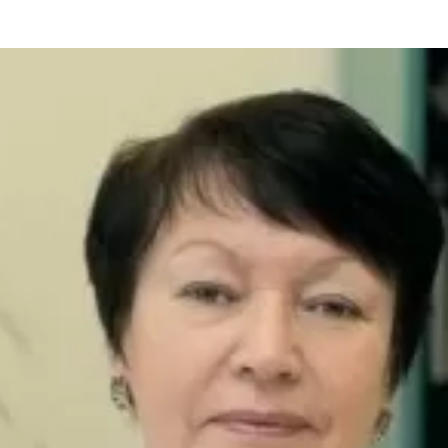
та
О регионе
ости
Общая информация
Как добраться
привезти (сувениры)
Люди, прославившие Ал
Карты и буклеты