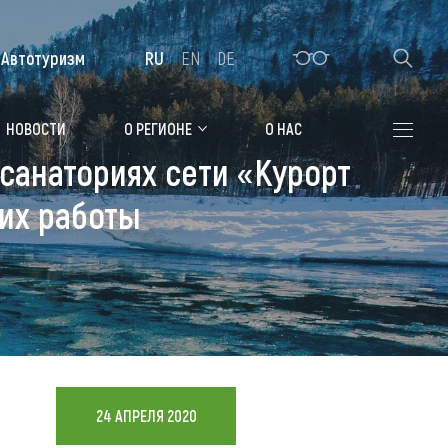
Автотуризм
RU
EN
DE
Алтайская зимовка
НОВОСТИ
О РЕГИОНЕ
О НАС
санаториях сети «Курорт
Где остановиться
 их работы
Санатории
Гостиницы, отели
Коттеджи, базы
Сельские усадьбы
Мотели, придорожные отели
24 АПРЕЛЯ 2020