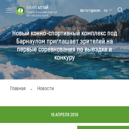
ВИЗИТ
АЛТАЙ
Автотуризм
ru
Туристический портал
Алтайского края
Новый конно-спортивный комплекс под
Форум VISIT
Цветение
Медицинский
Алтайская
ALTAI
маральника
форум
зимовка
Барнаулом приглашает зрителей на
первые соревнования по выездке и
Туры
конкуру
Где побывать
Чем заняться
Где остановиться
Главная
Новости
Где поесть
Карта
16 АПРЕЛЯ 2019
Новости