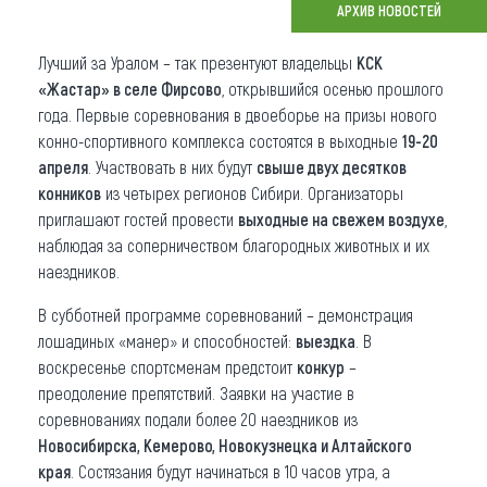
АРХИВ НОВОСТЕЙ
Что привезти (сувениры)
Лучший за Уралом – так презентуют владельцы
КСК
О регионе
«Жастар» в селе Фирсово
, открывшийся осенью прошлого
года. Первые соревнования в двоеборье на призы нового
Коллекция впечатлений
конно-спортивного комплекса состоятся в выходные
19-20
апреля
. Участвовать в них будут
свыше двух десятков
Другие рубрики
конников
из четырех регионов Сибири. Организаторы
приглашают гостей провести
выходные на свежем воздухе
,
наблюдая за соперничеством благородных животных и их
наездников.
В субботней программе соревнований – демонстрация
лошадиных «манер» и способностей:
выездка
. В
воскресенье спортсменам предстоит
конкур
–
преодоление препятствий. Заявки на участие в
соревнованиях подали более 20 наездников из
Новосибирска, Кемерово, Новокузнецка и Алтайского
края
. Состязания будут начинаться в 10 часов утра, а