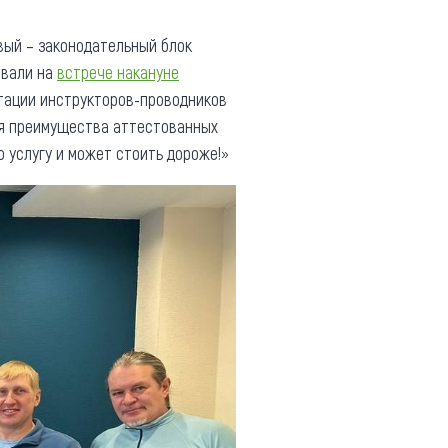
вый – законодательный блок
овали на
встрече накануне
тации инструкторов-проводников
вая преимущества аттестованных
ю услугу и может стоить дороже!»