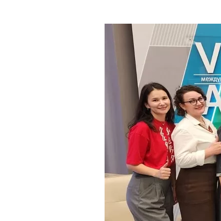
Где поесть
Кар
Нов
Рестораны
Кафе
Что 
Придорожные кафе
Другие рубрики
О нас
Реестр туроператоров
Алтайского края
Реестр туристических
агентств Алтайского края