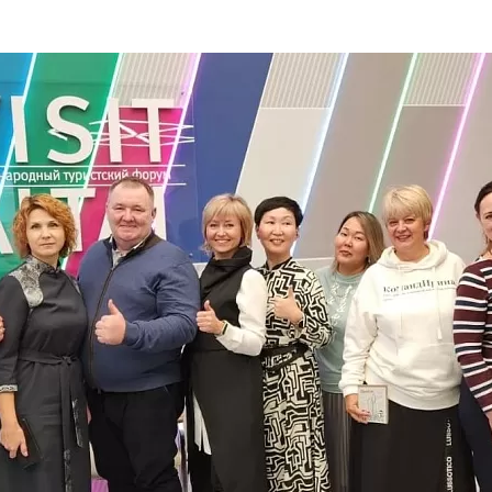
та
О регионе
ости
Общая информация
Как добраться
привезти (сувениры)
Люди, прославившие Ал
Карты и буклеты