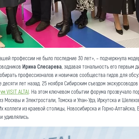
нашей профессии не было последние 30 лет», – подчеркнула моде
роводников
Ирина Слесарева
, задавая тональность его первым 
собирать профессионалов и новичков сообщества гидов для обс
 десяти лет назад. 25 ноября Сибирским съездом экскурсоводов в
м VISIT ALTAI
. На этом ключевом событии форума прозвучало по
з Москвы и Электростали, Томска и Улан-Удэ, Иркутска и Шелехо
х коллеги из краевой столицы, Новосибирска и Горно-Алтайска,
и удивлялись.