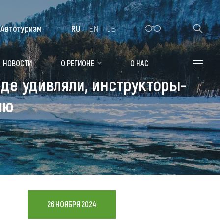
Автотуризм
RU
EN
DE
Алтайская зимовка
НОВОСТИ
О РЕГИОНЕ
О НАС
де удивляли, инструкторы-
Где остановиться
ию
Санатории
Гостиницы, отели
Коттеджи, базы
Сельские усадьбы
Мотели, придорожные отели
26 НОЯБРЯ 2024