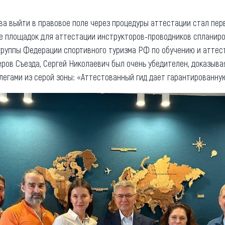
а выйти в правовое поле через процедуры аттестации стал пер
не площадок для аттестации инструкторов-проводников спланир
группы Федерации спортивного туризма РФ по обучению и аттес
керов Съезда, Сергей Николаевич был очень убедителен, доказы
легами из серой зоны: «Аттестованный гид дает гарантированну