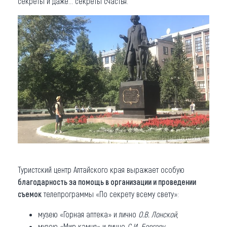
секреты и даже… секреты счастья.
Туристский центр Алтайского края выражает особую
благодарность за помощь в организации и проведении
съемок
телепрограммы «По секрету всему свету»:
музею «Горная аптека» и лично
О.В. Лонской
,
музею «Мир камня» и лично
С.И. Бергеру
,