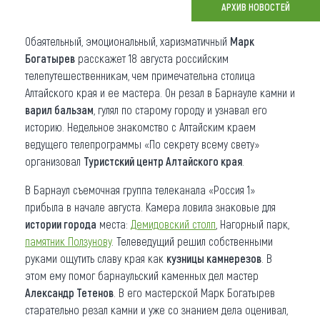
АРХИВ НОВОСТЕЙ
Что привезти (сувениры)
Обаятельный, эмоциональный, харизматичный
Марк
О регионе
Богатырев
расскажет 18 августа российским
телепутешественникам, чем примечательна столица
Коллекция впечатлений
Алтайского края и ее мастера. Он резал в Барнауле камни и
варил бальзам
, гулял по старому городу и узнавал его
Другие рубрики
историю. Недельное знакомство с Алтайским краем
ведущего телепрограммы «По секрету всему свету»
организовал
Туристский центр Алтайского края
.
В Барнаул съемочная группа телеканала «Россия 1»
прибыла в начале августа. Камера ловила знаковые для
истории города
места:
Демидовский столп
, Нагорный парк,
памятник Ползунову
. Телеведущий решил собственными
руками ощутить славу края как
кузницы камнерезов
. В
этом ему помог барнаульский каменных дел мастер
Александр Тетенов
. В его мастерской Марк Богатырев
старательно резал камни и уже со знанием дела оценивал,