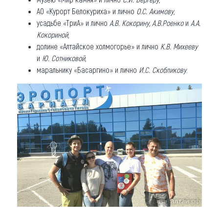
АО «Курорт Белокуриха» и лично
О.С. Акимову
,
усадьбе «ТриА» и лично
А.В. Кокорину, А.В.Роенко
и
А.А.
Кокориной
,
долине «Алтайское холмогорье» и лично
К.В. Михееву
и
Ю. Сотниковой
,
маральнику «Басаргино» и лично
И.С. Скобликову
.