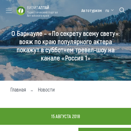
ВИЗИТ
АЛТАЙ
Автотуризм
ru
Туристический портал
Алтайского края
О Барнауле – «По секрету всему свету»:
Форум VISIT
Цветение
Медицинский
Алтайская
ALTAI
маральника
форум
зимовка
вояж по краю популярного актера
покажут в субботнем тревел-шоу на
Туры
канале «Россия 1»
Где побывать
Чем заняться
Где остановиться
Главная
Новости
Где поесть
Карта
15 АВГУСТА 2018
Новости