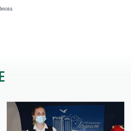
ихова.
Е