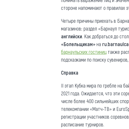
понимать выражение лиц и значен
стороне напоминают о правилах э
Четыре причины приехать в Барн
магазинов: раздел «Барнаул тури
английски
. Как добраться до сто
«Болельщикам»
на
ru.barnaulc
барнаульских гостиниц
также рас
подсказками по поиску сувениров,
Справка
II этап Кубка мира по гребле на б
2021 года. Ожидается, что эти со
числе более 400 сильнейших спор
телекомпании «Матч-ТВ» и EuroSp
регистрации участников соревнов
расписание турниров.