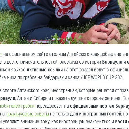
й»
на официальном сайте столицы Алтайского края добавлена ан
его достопримечательностей, рассказы об истории
Барнаула и 
йском языках.
Активные ссылки
на этот раздел ведут с официал
бка мира по гребле на байдарках и каноэ / ICF WORLD CUP 2021.
 спорта Алтайского края, иностранцам, которые решатся отправи
арнауле
, Алтае и Сибири и показать лучшие стороны региона. По
любителей гребли
переадресует на
официальный портал Барна
аны
практические советы
не только
для иностранных госте
й
, н
й уделяют внимание тому, как иностранцам знакомиться и
вести 