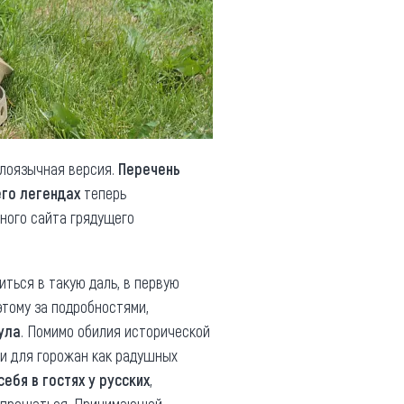
глоязычная версия.
Перечень
его легендах
теперь
ьного сайта грядущего
ться в такую даль, в первую
этому за подробностями,
ула
. Помимо обилия исторической
о и для горожан как радушных
себя в гостях у русских
,