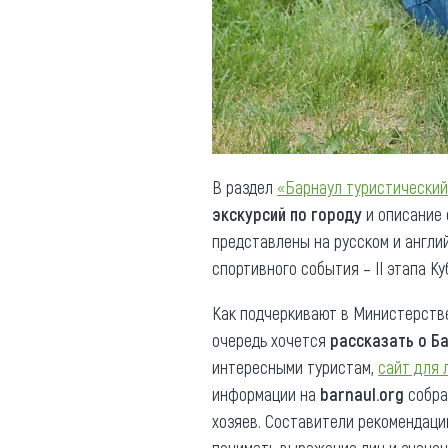
Обращения граждан
Противодействие коррупции
В раздел
«Барнаул туристически
экскурсий по городу
и описание 
представлены на русском и англи
спортивного события – II этапа Ку
Как подчеркивают в Министерстве
очередь хочется
рассказать о Б
интересными туристам,
сайт для 
информации на
barnaul.org
собр
хозяев. Составители рекомендаци