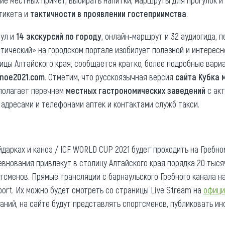
ие местных примет, выбирать напитки, маршруты для прогулок 
тикета и
тактичности в проявлении гостеприимства
.
аул и
14 экскурсий по городу
, онлайн-маршрут и 32 аудиогида, 
стический» на городском портале изобилует полезной и интерес
лицы Алтайского края, сообщается кратко, более подробные вари
anoe2021.com
. Отметим, что русскоязычная версия
сайта Кубка 
полагает перечнем
местных гастрономических заведений
с акт
 адресами и телефонами аптек и контактами служб такси.
айдарках и каноэ / ICF WORLD CUP 2021 будет проходить на Гребно
ревнования привлекут в столицу Алтайского края порядка 20 тысяч
тсменов. Прямые трансляции с барнаульского Гребного канала на
ort. Их можно будет смотреть со страницы Live Stream на
офици
аний, на сайте будут представлять спортсменов, публиковать и