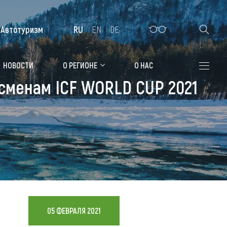
Автотуризм
RU
EN
DE
Алтайская зимовка
НОВОСТИ
О РЕГИОНЕ
О НАС
сменам ICF WORLD CUP 2021
Где остановиться
Санатории
Гостиницы, отели
Коттеджи, базы
Сельские усадьбы
Мотели, придорожные отели
05 ФЕВРАЛЯ 2021