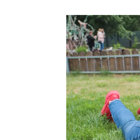
Где поесть
Кар
Нов
Рестораны
Кафе
Что 
Придорожные кафе
Другие рубрики
О нас
Реестр туроператоров
Алтайского края
Реестр туристических
агентств Алтайского края