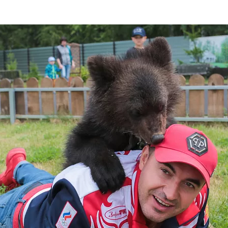
та
О регионе
ости
Общая информация
Как добраться
привезти (сувениры)
Люди, прославившие Ал
Карты и буклеты