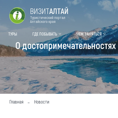
ВИЗИТ
АЛТАЙ
Туристический портал
Алтайского края
Форум VISIT ALTAI
Цвет
ТУРЫ
ГДЕ ПОБЫВАТЬ
ЧЕМ ЗАНЯТЬСЯ
О достопримечательностях
Туры
Где
Объек
Объек
Объек
Топ т
Для м
Главная
Новости