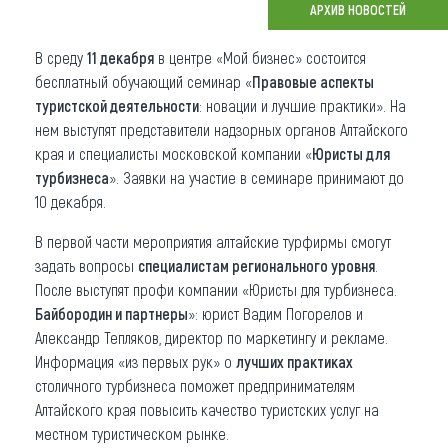
АРХИВ НОВОСТЕЙ
Что привезти (сувениры)
В среду
11 декабря
в центре «Мой бизнес» состоится
О регионе
бесплатный обучающий семинар «
Правовые аспекты
туристской деятельности
: новации и лучшие практики». На
Коллекция впечатлений
нем выступят представители надзорных органов Алтайского
края и специалисты московской компании «
Юристы для
Другие рубрики
турбизнеса
». Заявки на участие в семинаре принимают до
10 декабря.
В первой части мероприятия алтайские турфирмы смогут
задать вопросы
специалистам регионального уровня
.
После выступят профи компании «Юристы для турбизнеса.
Байбородин и партнеры
»: юрист Вадим Погорелов и
Александр Тепляков, директор по маркетингу и рекламе.
Информация «из первых рук» о
лучших практиках
столичного турбизнеса поможет предпринимателям
Алтайского края повысить качество туристских услуг на
местном туристическом рынке.