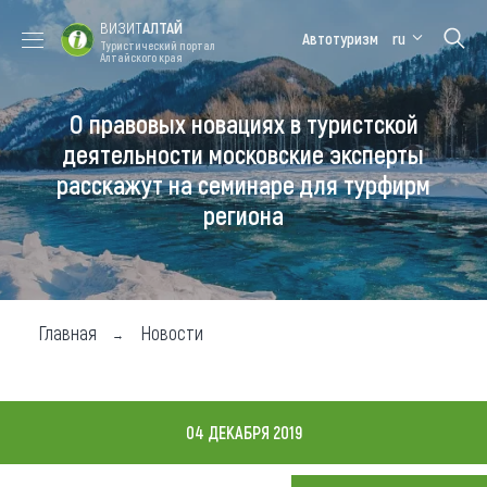
ВИЗИТ
АЛТАЙ
Автотуризм
ru
Туристический портал
Алтайского края
О правовых новациях в туристской
Форум VISIT
Цветение
Медицинский
Алтайская
ALTAI
маральника
форум
зимовка
деятельности московские эксперты
расскажут на семинаре для турфирм
Туры
региона
Где побывать
Чем заняться
Где остановиться
Главная
Новости
Где поесть
Карта
04 ДЕКАБРЯ 2019
Новости