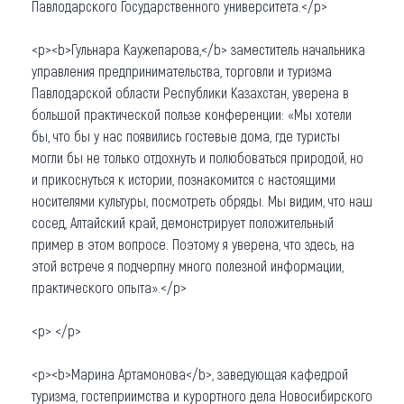
Павлодарского Государственного университета.</p>
<p><b>Гульнара Каужепарова,</b> заместитель начальника
управления предпринимательства, торговли и туризма
Павлодарской области Республики Казахстан, уверена в
большой практической пользе конференции: «Мы хотели
бы, что бы у нас появились гостевые дома, где туристы
могли бы не только отдохнуть и полюбоваться природой, но
и прикоснуться к истории, познакомится с настоящими
носителями культуры, посмотреть обряды. Мы видим, что наш
сосед, Алтайский край, демонстрирует положительный
пример в этом вопросе. Поэтому я уверена, что здесь, на
этой встрече я подчерпну много полезной информации,
практического опыта».</p>
<p> </p>
<p><b>Марина Артамонова</b>, заведующая кафедрой
туризма, гостеприимства и курортного дела Новосибирского