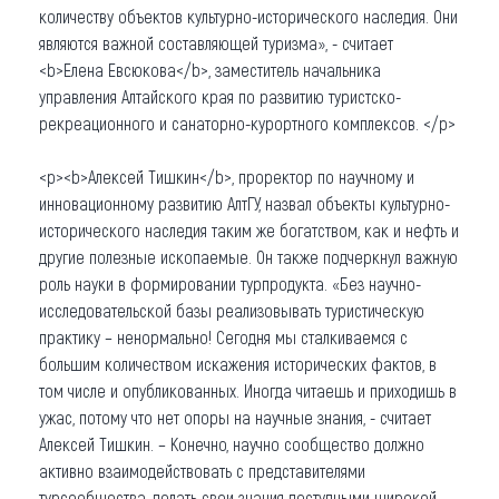
количеству объектов культурно-исторического наследия. Они
являются важной составляющей туризма», - считает
<b>Елена Евсюкова</b>, заместитель начальника
управления Алтайского края по развитию туристско-
рекреационного и санаторно-курортного комплексов. </p>
<p><b>Алексей Тишкин</b>, проректор по научному и
инновационному развитию АлтГУ, назвал объекты культурно-
исторического наследия таким же богатством, как и нефть и
другие полезные ископаемые. Он также подчеркнул важную
роль науки в формировании турпродукта. «Без научно-
исследовательской базы реализовывать туристическую
практику – ненормально! Сегодня мы сталкиваемся с
большим количеством искажения исторических фактов, в
том числе и опубликованных. Иногда читаешь и приходишь в
ужас, потому что нет опоры на научные знания, - считает
Алексей Тишкин. – Конечно, научно сообщество должно
активно взаимодействовать с представителями
турсообщества, делать свои знания доступными широкой