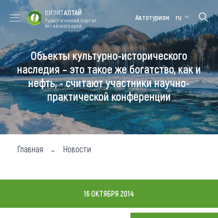
ВИЗИТ
АЛТАЙ
Автотуризм
ru
Туристический портал
Алтайского края
Объекты культурно-исторического
Форум VISIT
Цветение
Медицинский
Алтайская
ALTAI
маральника
форум
зимовка
наследия – это такое же богатство, как и
нефть, - считают участники научно-
Туры
практической конференции
Где побывать
Чем заняться
Где остановиться
Главная
Новости
Где поесть
Карта
16 ОКТЯБРЯ 2014
Новости