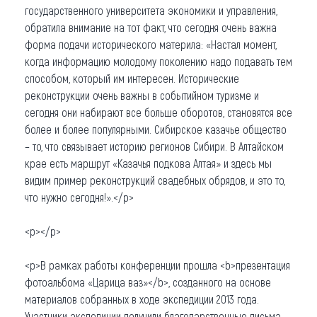
государственного университета экономики и управления,
обратила внимание на тот факт, что сегодня очень важна
форма подачи исторического материла: «Настал момент,
когда информацию молодому поколению надо подавать тем
способом, который им интересен. Исторические
реконструкции очень важны в событийном туризме и
сегодня они набирают все больше оборотов, становятся все
более и более популярными. Сибирское казачье общество
– то, что связывает историю регионов Сибири. В Алтайском
крае есть маршрут «Казачья подкова Алтая» и здесь мы
видим пример реконструкций свадебных обрядов, и это то,
что нужно сегодня!».</p>
<p></p>
<p>В рамках работы конференции прошла <b>презентация
фотоальбома «Царица ваз»</b>, созданного на основе
материалов собранных в ходе экспедиции 2013 года.
Участники экспедиции получили благодарственные письма,