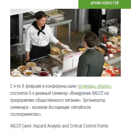
АРХИВ НОВОСТЕЙ
Что привезти (сувениры)
О регионе
Коллекция впечатлений
Другие рубрики
С 4 по 6 февраля в конференц-зале
гостиницы «Колос»
состоится 3-х дневный семинар «Внедрение ХАССП на
предприятиях общественного питания». Организатор
семинара - краевая Ассоциация «Алтайское
гостеприимство».
ХАССП (англ. Hazard Analysis and Critical Control Points