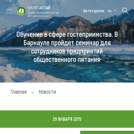
ВИЗИТ
АЛТАЙ
Автотуризм
ru
Туристический портал
Алтайского края
Обучение в сфере гостеприимства. В
Форум VISIT
Цветение
Медицинский
Алтайская
ALTAI
маральника
форум
зимовка
Барнауле пройдет семинар для
сотрудников предприятий
Туры
общественного питания
Где побывать
Чем заняться
Где остановиться
Главная
Новости
Где поесть
Карта
29 ЯНВАРЯ 2015
Новости