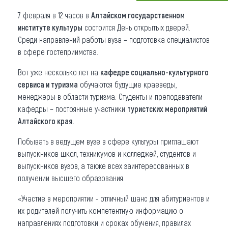
7 февраля в 12 часов в
Алтайском государственном
Что привезти (сувениры)
институте культуры
состоится День открытых дверей.
О регионе
Среди направлений работы вуза – подготовка специалистов
в сфере гостеприимства.
Коллекция впечатлений
Вот уже несколько лет на
кафедре социально-культурного
Другие рубрики
сервиса и туризма
обучаются будущие краеведы,
менеджеры в области туризма. Студенты и преподаватели
кафедры – постоянные участники
туристских мероприятий
Алтайского края.
Побывать в ведущем вузе в сфере культуры приглашают
выпускников школ, техникумов и колледжей, студентов и
выпускников вузов, а также всех заинтересованных в
получении высшего образования.
«Участие в мероприятии - отличный шанс для абитуриентов и
их родителей получить компетентную информацию о
направлениях подготовки и сроках обучения, правилах