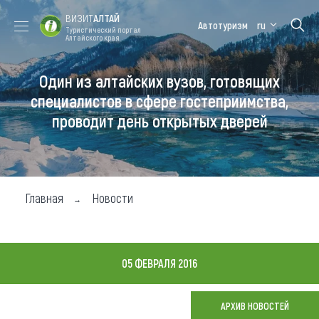
ВИЗИТ
АЛТАЙ
Автотуризм
ru
Туристический портал
Алтайского края
Один из алтайских вузов, готовящих
Форум VISIT
Цветение
Медицинский
Алтайская
ALTAI
маральника
форум
зимовка
специалистов в сфере гостеприимства,
проводит день открытых дверей
Туры
Где побывать
Чем заняться
Главная
Новости
Где остановиться
Где поесть
05 ФЕВРАЛЯ 2016
Карта
АРХИВ НОВОСТЕЙ
Новости