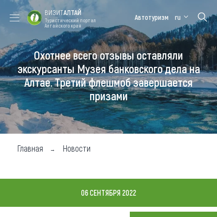
ВИЗИТ
АЛТАЙ
Автотуризм
ru
Туристический портал
Алтайского края
Охотнее всего отзывы оставляли
Форум VISIT
Цветение
Медицинский
Алтайская
ALTAI
маральника
форум
зимовка
экскурсанты Музея банковского дела на
Алтае. Третий флешмоб завершается
Туры
призами
Где побывать
Чем заняться
Где остановиться
Главная
Новости
Где поесть
Карта
06 СЕНТЯБРЯ 2022
Новости