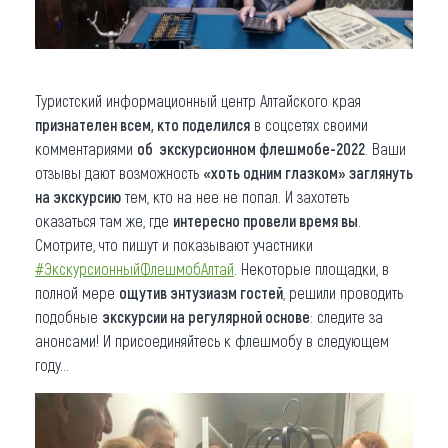
Туристский информационный центр Алтайского края
признателен всем, кто поделился
в соцсетях своими
комментариями
об экскурсионном флешмобе-2022
. Ваши
отзывы дают возможность
«хоть одним глазком» заглянуть
на экскурсию
тем, кто на нее не попал. И захотеть
оказаться там же, где
интересно провели время вы
.
Смотрите, что пишут и показывают участники
#ЭкскурсионныйФлешмобАлтай
. Некоторые площадки, в
полной мере
ощутив энтузиазм гостей
, решили проводить
подобные
экскурсии на регулярной основе
: следите за
анонсами! И присоединяйтесь к флешмобу в следующем
году…