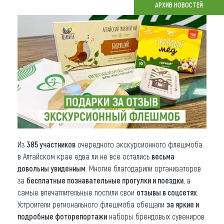
АРХИВ НОВОСТЕЙ
Что привезти (сувениры)
О регионе
Коллекция впечатлений
Другие рубрики
Из
385 участников
очередного экскурсионного флешмоба
в Алтайском крае едва ли не все остались
весьма
довольны увиденным
. Многие благодарили организаторов
за
бесплатные познавательные прогулки и поездки
, а
самые впечатлительные постили свои
отзывы в соцсетях
.
Устроители регионального флешмоба обещали
за яркие и
подробные фоторепортажи
наборы брендовых сувениров.