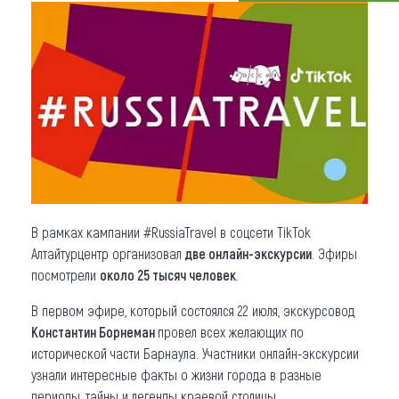
Что привезти (сувениры)
О регионе
Коллекция впечатлений
Другие рубрики
В рамках кампании #RussiaTravel в соцсети TikTok
Алтайтурцентр организовал
две онлайн-экскурсии
. Эфиры
посмотрели
около 25 тысяч человек
.
В первом эфире, который состоялся 22 июля, экскурсовод
Константин Борнеман
провел всех желающих по
исторической части Барнаула. Участники онлайн-экскурсии
узнали интересные факты о жизни города в разные
периоды, тайны и легенды краевой столицы.