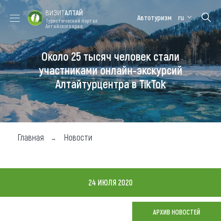
ВИЗИТ
АЛТАЙ
Автотуризм
ru
Туристический портал
Алтайского края
Около 25 тысяч человек стали
Форум VISIT
Цветение
Медицинский
Алтайская
ALTAI
маральника
форум
зимовка
участниками онлайн-экскурсий
Алтайтурцентра в TikTok
Туры
Где побывать
Чем заняться
Главная
Новости
Где остановиться
Где поесть
24 ИЮЛЯ 2020
Карта
АРХИВ НОВОСТЕЙ
Новости