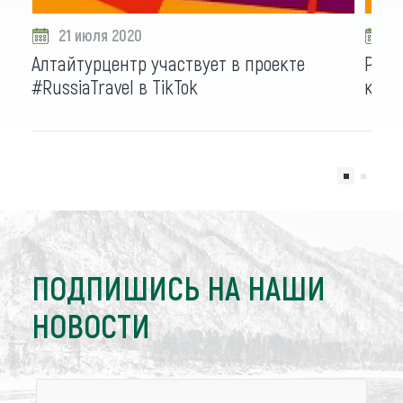
21 июля 2020
1
Алтайтурцентр участвует в проекте
Рост
#RussiaTravel в TikTok
камп
ПОДПИШИСЬ НА НАШИ
НОВОСТИ