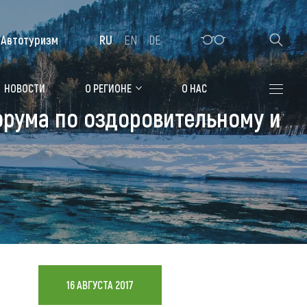
Автотуризм
RU
EN
DE
Алтайская зимовка
НОВОСТИ
О РЕГИОНЕ
О НАС
орума по оздоровительному и
Где остановиться
Санатории
Гостиницы, отели
Коттеджи, базы
Сельские усадьбы
Мотели, придорожные отели
16 АВГУСТА 2017