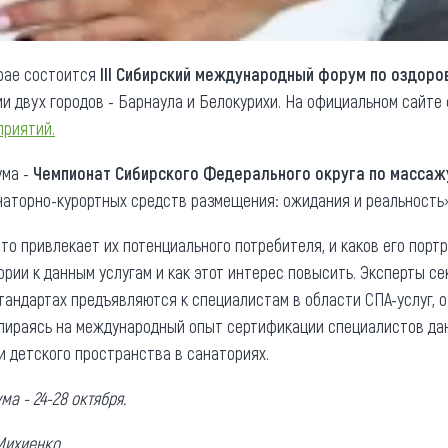
крае состоится
III Сибирский международный форум по оздоро
рии двух городов - Барнаула и Белокурихи. На официальном сайт
приятий.
ума -
Чемпионат Сибирского Федерального округа по массажу
наторно-курортных средств размещения: ожидания и реальност
что привлекает их потенциального потребителя, и каков его пор
рии к данным услугам и как этот интерес повысить. Эксперты се
андартах предъявляются к специалистам в области СПА-услуг, о 
пираясь на международный опыт сертификации специалистов дан
и детского пространства в санаториях.
а - 24-28 октября.
Михиенко