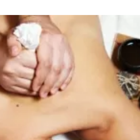
та
О регионе
ости
Общая информация
Как добраться
привезти (сувениры)
Люди, прославившие Ал
Карты и буклеты