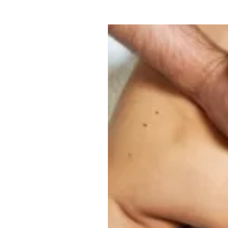
Где поесть
Кар
Нов
Рестораны
Кафе
Что 
Придорожные кафе
Другие рубрики
О нас
Реестр туроператоров
Алтайского края
Реестр туристических
агентств Алтайского края