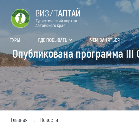
ВИЗИТ
АЛТАЙ
Туристический портал
Алтайского края
Форум VISIT ALTAI
Цвет
ТУРЫ
ГДЕ ПОБЫВАТЬ
ЧЕМ ЗАНЯТЬСЯ
Опубликована программа III
Туры
Где
Объек
Объек
Объек
Топ т
Для м
Главная
Новости