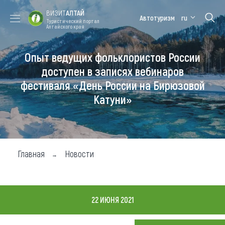
ВИЗИТ
АЛТАЙ
Автотуризм
ru
Туристический портал
Алтайского края
Опыт ведущих фольклористов России
Форум VISIT
Цветение
Медицинский
Алтайская
ALTAI
маральника
форум
зимовка
доступен в записях вебинаров
фестиваля «День России на Бирюзовой
Туры
Катуни»
Где побывать
Чем заняться
Где остановиться
Главная
Новости
Где поесть
Карта
22 ИЮНЯ 2021
Новости