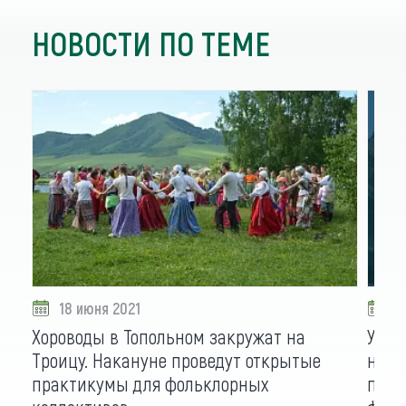
НОВОСТИ ПО ТЕМЕ
18 июня 2021
0
Хороводы в Топольном закружат на
Учас
Троицу. Накануне проведут открытые
наро
практикумы для фольклорных
попр