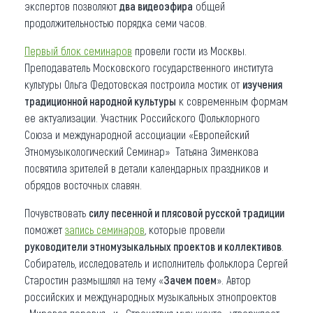
экспертов позволяют
два видеоэфира
общей
продолжительностью порядка семи часов.
Первый блок семинаров
провели гости из Москвы.
Преподаватель Московского государственного института
культуры Ольга Федотовская построила мостик от
изучения
традиционной народной культуры
к современным формам
ее актуализации. Участник Российского Фольклорного
Союза и международной ассоциации «Европейский
Этномузыкологический Семинар» Татьяна Зименкова
посвятила зрителей в детали календарных праздников и
обрядов восточных славян.
Почувствовать
силу песенной и плясовой русской традиции
поможет
запись семинаров
, которые провели
руководители этномузыкальных проектов и коллективов
.
Собиратель, исследователь и исполнитель фольклора Сергей
Старостин размышлял на тему «
Зачем поем
». Автор
российских и международных музыкальных этнопроектов