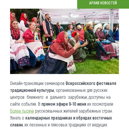
АРХИВ НОВОСТЕЙ
Что привезти (сувениры)
О регионе
Коллекция впечатлений
Другие рубрики
Онлайн-трансляции семинаров
Всероссийского фестиваля
традиционной культуры
, организованные для русских
центров ближнего и дальнего зарубежья, доступны на
сайте события. В
прямом эфире 9-10 июня
их посмотрели
более тысячи
русскоязычных жителей зарубежных стран.
Узнать о
календарных праздниках и обрядах восточных
славян
, их песенных и плясовых традициях от ведущих