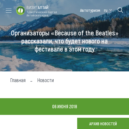
ВИЗИТ
АЛТАЙ
Автотуризм
ru
Туристический портал
Алтайского края
Организаторы «Because of the Beatles»
Форум VISIT
Цветение
Медицинский
Алтайская
ALTAI
маральника
форум
зимовка
рассказали, что будет нового на
фестивале в этом году
Туры
Где побывать
Чем заняться
Главная
Новости
Где остановиться
Где поесть
06 ИЮНЯ 2018
Карта
АРХИВ НОВОСТЕЙ
Новости