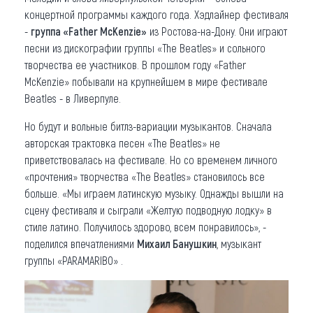
концертной программы каждого года. Хэдлайнер фестиваля
-
группа «Father McKenzie»
из Ростова-на-Дону. Они играют
песни из дискографии группы «The Beatles» и сольного
творчества ее участников. В прошлом году «Father
McKenzie» побывали на крупнейшем в мире фестивале
Beatles - в Ливерпуле.
Но будут и вольные битлз-вариации музыкантов. Сначала
авторская трактовка песен «The Beatles» не
приветствовалась на фестивале. Но со временем личного
«прочтения» творчества «The Beatles» становилось все
больше. «Мы играем латинскую музыку. Однажды вышли на
сцену фестиваля и сыграли «Желтую подводную лодку» в
стиле латино. Получилось здорово, всем понравилось», -
поделился впечатлениями
Михаил Банушкин
, музыкант
группы «PARAMARIBO» .