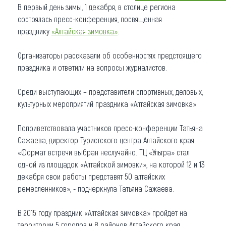
В первый день зимы, 1 декабря, в столице региона
Что привезти (сувениры)
состоялась пресс-конференция, посвященная
празднику
«Алтайская зимовка»
.
О регионе
Организаторы рассказали об особенностях предстоящего
Коллекция впечатлений
праздника и ответили на вопросы журналистов.
Другие рубрики
Среди выступающих – представители спортивных, деловых,
культурных мероприятий праздника «Алтайская зимовка».
Поприветствовала участников пресс-конференции Татьяна
Сажаева, директор Туристского центра Алтайского края.
«Формат встречи выбран неслучайно. ТЦ «Ультра» стал
одной из площадок «Алтайской зимовки», на которой 12 и 13
декабря свои работы представят 50 алтайских
ремесленников», - подчеркнула Татьяна Сажаева.
В 2015 году праздник «Алтайская зимовка» пройдет на
территории 5 городов и 8 районов Алтайского края,