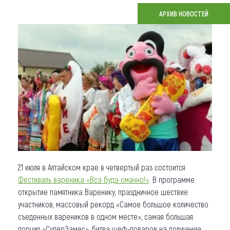
АРХИВ НОВОСТЕЙ
Что привезти (сувениры)
О регионе
Коллекция впечатлений
Другие рубрики
21 июля в Алтайском крае в четвертый раз состоится
Фестиваль вареника «Всэ будэ смачно!»
. В программе:
открытие памятника Варенику, праздничное шествие
участников, массовый рекорд «Самое большое количество
съеденных вареников в одном месте», самая большая
порция «СуперЗамес», битва шеф-поваров на получение