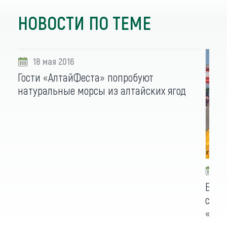
НОВОСТИ ПО ТЕМЕ
18 мая 2016
Гости «АлтайФеста» попробуют
натуральные морсы из алтайских ягод
2
Боле
стал
«Алт