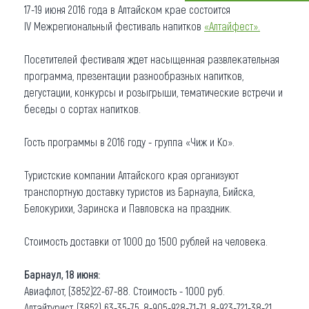
17-19 июня 2016 года в Алтайском крае состоится
Что привезти (сувениры)
IV Межрегиональный фестиваль напитков
«Алтайфест».
О регионе
Посетителей фестиваля ждет насыщенная развлекательная
программа, презентации разнообразных напитков,
Коллекция впечатлений
дегустации, конкурсы и розыгрыши, тематические встречи и
беседы о сортах напитков.
Другие рубрики
Гость программы в 2016 году - группа «Чиж и Ко».
Туристские компании Алтайского края организуют
транспортную доставку туристов из Барнаула, Бийска,
Белокурихи, Заринска и Павловска на праздник.
Стоимость доставки от 1000 до 1500 рублей на человека.
Барнаул, 18 июня:
Авиафлот, (3852)22-67-88. Стоимость - 1000 руб.
Алтайтурист, (3852) 63-35-75, 8-905-928-71-71, 8-923-721-38-21.