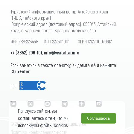
Туристский информационный центр Алтайского края
(ТИЦ Алтайского края)
Юридический адрес (почтовый адрес): 656043, Алтайский
край, г. Барнаул, просп. Красноармейский, 16а
ИНН 2225223458 КПП 222501001 ОГРН 1212200029612
+7 (3852) 206-101
,
info@visitaltai.info
Если заметили в тексте опечатку, выделите её и нажмите
Ctrl+Enter
null
Пользуясь сайтом, вы
соглашаетесь с тем, что мы
Соглашаюсь
© 2026 «visitaltai» Все права защищены.
используем файлы cookies.
Политика конфиденциальности