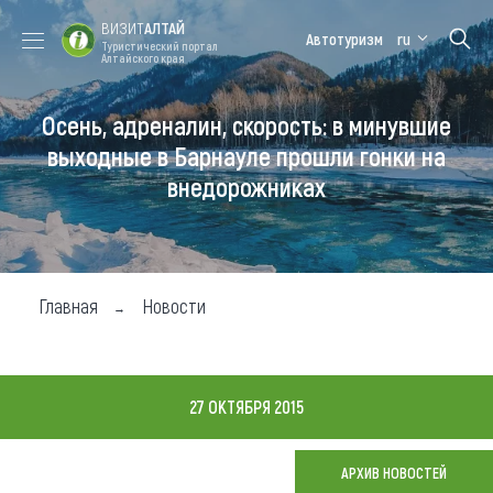
ВИЗИТ
АЛТАЙ
Автотуризм
ru
Туристический портал
Алтайского края
Осень, адреналин, скорость: в минувшие
Форум VISIT
Цветение
Медицинский
Алтайская
ALTAI
маральника
форум
зимовка
выходные в Барнауле прошли гонки на
внедорожниках
Туры
Где побывать
Чем заняться
Главная
Новости
Где остановиться
Где поесть
27 ОКТЯБРЯ 2015
Карта
АРХИВ НОВОСТЕЙ
Новости