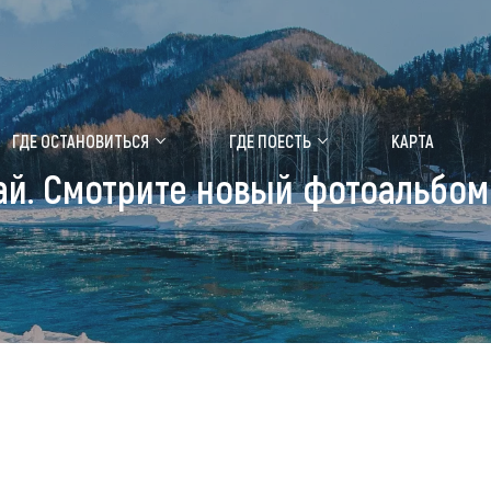
ение маральника
Медицинский форум
ГДЕ ОСТАНОВИТЬСЯ
ГДЕ ПОЕСТЬ
КАРТА
ай. Смотрите новый фотоальбом
 побывать
Чем заняться
ты природы
Календарь событий
ты истории и культуры
Аудиогид
ты развлечений
Мой маршрут
уристических мест
аломобильных граждан