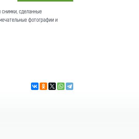
Коллекция впечатлений
ы снимки, сделанные
амечательные фотографии и
Блог путешественника
Видеогалерея
тай
Фотогалерея