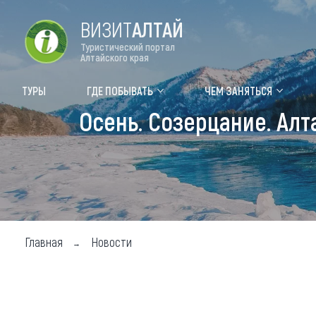
ВИЗИТ
АЛТАЙ
Туристический портал
Алтайского края
Форум VISIT ALTAI
Цвет
ТУРЫ
ГДЕ ПОБЫВАТЬ
ЧЕМ ЗАНЯТЬСЯ
Осень. Созерцание. Алт
Туры
Где
Объек
Объек
Объек
Главная
Новости
Топ т
Для м