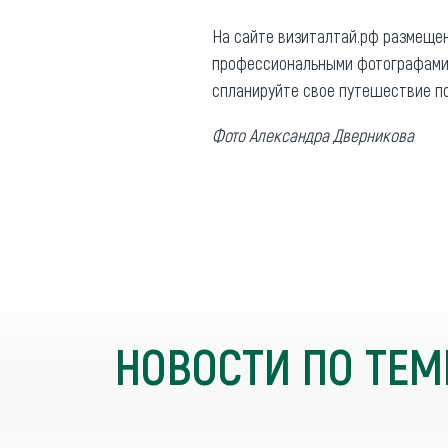
Где поесть
Кар
На сайте визиталтай.рф размеще
профессиональными фотографами о
Нов
Рестораны
спланируйте свое путешествие по
Кафе
Что 
Фото Александра Дверникова
Придорожные кафе
Другие рубрики
О нас
НОВОСТИ ПО ТЕМ
Реестр туроператоров
Алтайского края
Реестр туристических
агентств Алтайского края