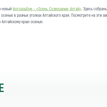
та
О регионе
н новый
фотоальбом – «Осень. Созерцание. Алтай»
. Здесь собран
сенью в разных уголках Алтайского края. Посмотрите на эти з
ости
Общая информация
 Алтайскому краю осенью.
Как добраться
привезти (сувениры)
Люди, прославившие Ал
Карты и буклеты
Е