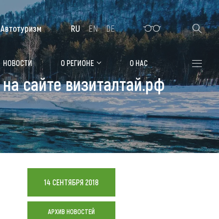
Автотуризм
RU
EN
DE
Алтайская зимовка
НОВОСТИ
О РЕГИОНЕ
О НАС
 на сайте визиталтай.рф
Где остановиться
Санатории
Гостиницы, отели
Коттеджи, базы
Сельские усадьбы
14 СЕНТЯБРЯ 2018
Мотели, придорожные отели
АРХИВ НОВОСТЕЙ