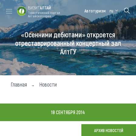
ВИЗИТ
АЛТАЙ
Автотуризм
ru
Туристический портал
Алтайского края
«Осенними дебютами» откроется
Форум VISIT
Цветение
Медицинский
Алтайская
ALTAI
маральника
форум
зимовка
отреставрированный концертный зал
АлтГУ
Туры
Где побывать
Чем заняться
Главная
Новости
Где остановиться
Где поесть
18 СЕНТЯБРЯ 2014
Карта
АРХИВ НОВОСТЕЙ
Новости