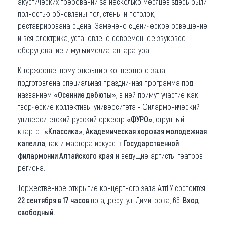
акустических требований за несколько месяцев здесь были
полностью обновлены пол, стены и потолок,
реставрирована сцена. Заменено сценическое освещение
и вся электрика, установлено современное звуковое
оборудование и мультимедиа-аппаратура.
К торжественному открытию концертного зала
подготовлена специальная праздничная программа под
названием
«Осенние дебюты»
, в ней примут участие как
творческие коллективы университета - Филармонический
университетский русский оркестр
«ФУРО»
, струнный
квартет
«Классика»
,
Академическая хоровая молодежная
капелла
, так и мастера искусств
Государственной
филармонии Алтайского края
и ведущие артисты театров
региона.
Торжественное открытие концертного зала АлтГУ состоится
22 сентября в 17 часов
по адресу: ул. Димитрова, 66.
Вход
свободный.