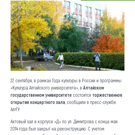
Что привезти (сувениры)
О регионе
Коллекция впечатлений
Другие рубрики
22 сентября, в рамках Года культуры в России и программы
«Культура Алтайского университета», в
Алтайском
государственном университете
состоится
торжественное
открытие концертного зала
, сообщили в пресс-службе
АлтГУ.
Актовый зал в корпусе «Д» по ул. Димитрова с конца мая
2014 года был закрыт на реконструкцию. С учетом