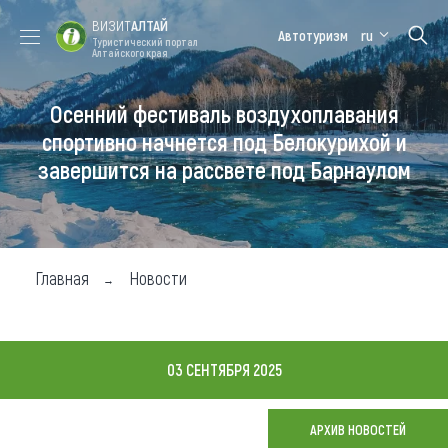
ВИЗИТ
АЛТАЙ
Автотуризм
ru
Туристический портал
Алтайского края
Осенний фестиваль воздухоплавания
Форум VISIT
Цветение
Медицинский
Алтайская
ALTAI
маральника
форум
зимовка
спортивно начнется под Белокурихой и
завершится на рассвете под Барнаулом
Туры
Где побывать
Чем заняться
Главная
Новости
Где остановиться
Где поесть
03 СЕНТЯБРЯ 2025
Карта
АРХИВ НОВОСТЕЙ
Новости