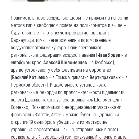
Поднимать в небо воздушные шары – с привязи на полсотни
метров или в свободном полете на полкилометра и выше –
будут опытные пилоты из четырех регионов страны.
Барнаульцы, томич, кемеровчанин и потомственные
воздухоплаватели из Кунгура. Одни возглавляют
региональные федерации воздухоплавания (
Иван Ярцев
– в
Алтайском крае,
Алексей Шеломенцев
– в Кузбассе),
другие устраивают у себя фестивали на аэростатах
(
Василий Котченко
– в Томске, династия
Вертипраховых
– в
Пермской области). И даже вместе устанавливают
региональные рекорды по продолжительности и дальности
полета (дважды такого успеха добивались Шеломенцев и
Котченко). Познакомиться с неординарными участниками
фестиваля «Взлетай, Алтай!» можно будет на церемонии
открытия 19 сентября, а убедиться в их мастерстве
управления аэростатами – лично, отправившись в полет –
состязательный, свободный или привязанный к точке старта.