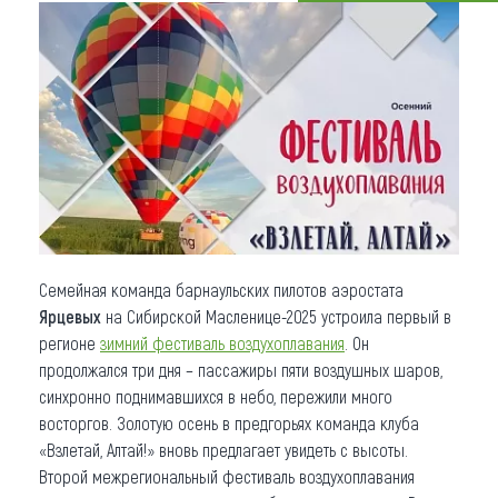
Что привезти (сувениры)
О регионе
Коллекция впечатлений
Другие рубрики
Семейная команда барнаульских пилотов аэростата
Ярцевых
на Сибирской Масленице-2025 устроила первый в
регионе
зимний фестиваль воздухоплавания
. Он
продолжался три дня – пассажиры пяти воздушных шаров,
синхронно поднимавшихся в небо, пережили много
восторгов. Золотую осень в предгорьях команда клуба
«Взлетай, Алтай!» вновь предлагает увидеть с высоты.
Второй межрегиональный фестиваль воздухоплавания