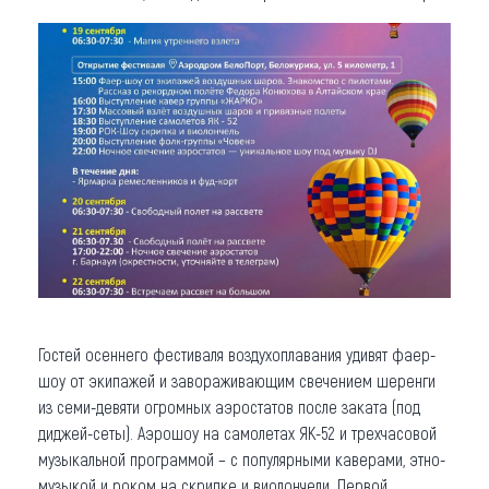
Гостей осеннего фестиваля воздухоплавания удивят фаер-
шоу от экипажей и завораживающим свечением шеренги
из семи-девяти огромных аэростатов после заката (под
диджей-сеты). Аэрошоу на самолетах ЯК-52 и трехчасовой
музыкальной программой – с популярными каверами, этно-
музыкой и роком на скрипке и виолончели. Первой