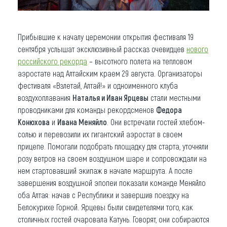
Прибывшие к началу церемонии открытия фестиваля 19
сентября услышат эксклюзивный рассказ очевидцев
нового
российского рекорда
– высотного полета на тепловом
аэростате над Алтайским краем 29 августа. Организаторы
фестиваля «Взлетай, Алтай!» и одноименного клуба
воздухоплавания
Наталья и Иван Ярцевы
стали местными
проводниками для команды рекордсменов
Федора
Конюхова
и
Ивана Меняйло
. Они встречали гостей хлебом-
солью и перевозили их гигантский аэростат в своем
прицепе. Помогали подобрать площадку для старта, уточняли
розу ветров на своем воздушном шаре и сопровождали на
нем стартовавший экипаж в начале маршрута. А после
завершения воздушной эпопеи показали команде Меняйло
оба Алтая: начав с Республики и завершив поездку на
Белокурихе Горной. Ярцевы были свидетелями того, как
столичных гостей очаровала Катунь. Говорят, они собираются