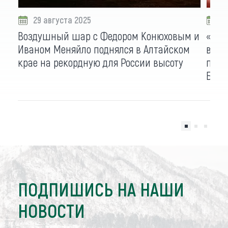
29 августа 2025
2
Воздушный шар с Федором Конюховым и
«Поб
Иваном Меняйло поднялся в Алтайском
выхо
крае на рекордную для России высоту
путе
Бийс
ПОДПИШИСЬ НА НАШИ
НОВОСТИ