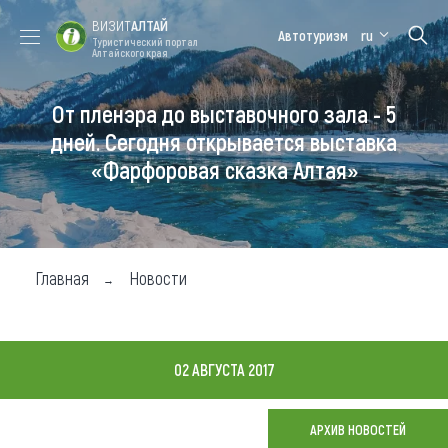
ВИЗИТ
АЛТАЙ
Автотуризм
ru
Туристический портал
Алтайского края
От пленэра до выставочного зала - 5
Форум VISIT
Цветение
Медицинский
Алтайская
ALTAI
маральника
форум
зимовка
дней. Сегодня открывается выставка
«Фарфоровая сказка Алтая»
Туры
Где побывать
Чем заняться
Главная
Новости
Где остановиться
Где поесть
02 АВГУСТА 2017
Карта
АРХИВ НОВОСТЕЙ
Новости