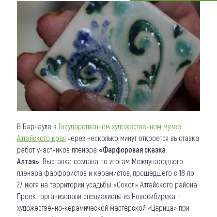
Что привезти (сувениры)
О регионе
Коллекция впечатлений
Другие рубрики
В Барнауле в
Государственном художественном музее
Алтайского края
через несколько минут откроется выставка
работ участников пленэра
«Фарфоровая сказка
Алтая»
. Выставка создана по итогам Международного
пленэра фарфористов и керамистов, прошедшего с 18 по
27 июля на территории усадьбы «Сокол» Алтайского района.
Проект организовали специалисты из Новосибирска -
художественно-керамической мастерской «Царица» при