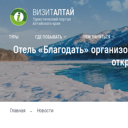
ВИЗИТ
АЛТАЙ
Туристический портал
Алтайского края
Форум VISIT ALTAI
Цвет
ТУРЫ
ГДЕ ПОБЫВАТЬ
ЧЕМ ЗАНЯТЬСЯ
Отель «Благодать» организо
Туры
Где
отк
Объек
Объек
Объек
Топ т
Для м
Главная
Новости