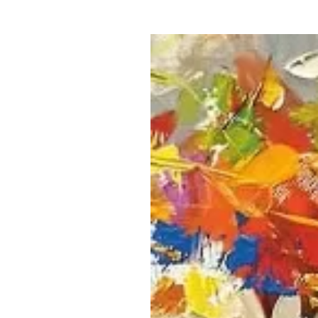
Где поесть
Кар
Нов
Рестораны
Кафе
Что 
Придорожные кафе
Другие рубрики
О нас
Реестр туроператоров
Алтайского края
Реестр туристических
агентств Алтайского края