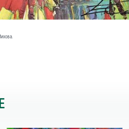
ихова.
Е