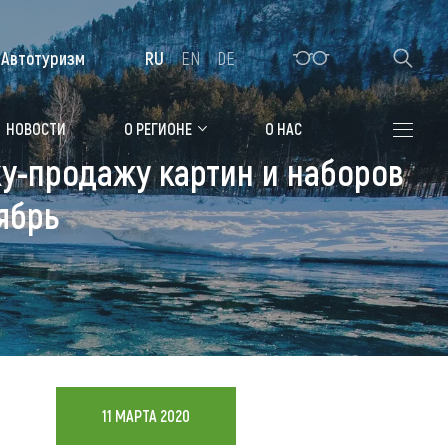
Автотуризм
RU
EN
DE
Алтайская зимовка
НОВОСТИ
О РЕГИОНЕ
О НАС
ку-продажу картин и наборов
Где остановиться
ябрь
Санатории
Гостиницы, отели
Коттеджи, базы
Сельские усадьбы
Мотели, придорожные отели
11 МАРТА 2020