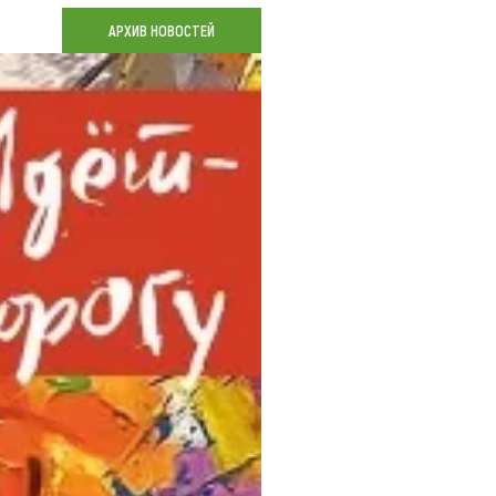
Коллекция впечатлений
АРХИВ НОВОСТЕЙ
Блог путешественника
Видеогалерея
тай
Фотогалерея