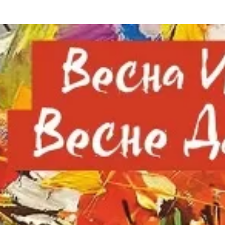
та
О регионе
ости
Общая информация
Как добраться
привезти (сувениры)
Люди, прославившие Ал
Карты и буклеты