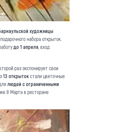
барнаульской художницы
 подарочного набора открыток.
 работу
до 1 апреля
, вход
второй раз экспонирует свои
из
13 открыток
стали цветочные
 для
людей с ограниченными
нке 8 Марта в ресторане