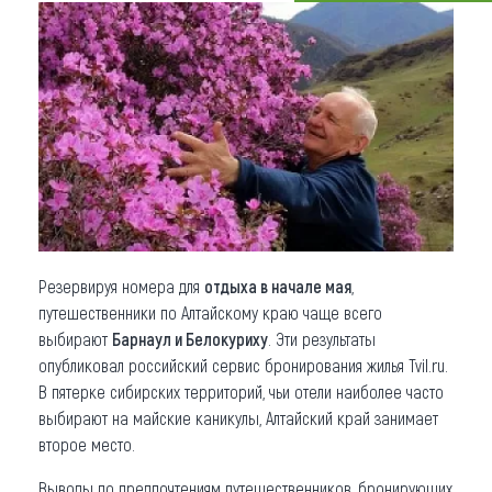
Что привезти (сувениры)
О регионе
Коллекция впечатлений
Другие рубрики
Резервируя номера для
отдыха в начале мая
,
путешественники по Алтайскому краю чаще всего
выбирают
Барнаул и Белокуриху
. Эти результаты
опубликовал российский сервис бронирования жилья Tvil.ru.
В пятерке сибирских территорий, чьи отели наиболее часто
выбирают на майские каникулы, Алтайский край занимает
второе место.
Выводы по предпочтениям путешественников, бронирующих