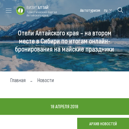
ВИЗИТ
АЛТАЙ
Автотуризм
ru
Туристический портал
Алтайского края
Отели Алтайского края – на втором
Форум VISIT
Цветение
Медицинский
Алтайская
ALTAI
маральника
форум
зимовка
месте в Сибири по итогам онлайн-
бронирования на майские праздники
Туры
Где побывать
Чем заняться
Главная
Новости
Где остановиться
Где поесть
18 АПРЕЛЯ 2018
Карта
АРХИВ НОВОСТЕЙ
Новости