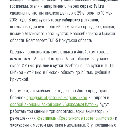
гостиницы, отели и апартаменты через
сервис Tvil.ru
,
сделаны по итогам анализа данных с 29 апреля по 10 мая
2018 года. В
первую пятерку сибирских регионов
,
популярных для путешествий на майские праздники, входят,
помимо Алтайского края, Бурятия, Новосибирская и Омская
области. Возглавляет ТОП-5 Иркутская область.
Средняя продолжительность отдыха в Алтайском крае в
начале мая – 3 ночи. Номер на Алтае обходится туристу
около
2,2 тыс. рублей в сутки
. Разбег цен за сутки в ТОП-5
Сибири – от 2 тыс. в Омской области до 2,5 тыс. рублей в
Иркутской.
Напомним, что майские выходные на Алтае предваряет
большой
праздник «Цветение маральника»
. 29 апреля в
особой экономической зоне «Бирюзовая Катунь»
будут
работать три сцены и три спортплощадки, аниматоры и
ремесленники,
фестиваль «Крестьянское гостеприимство»
и
экскурсии
к местам цветения маральника. Эту праздничную