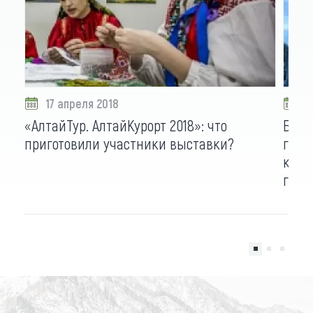
17 апреля 2018
2
«АлтайТур. АлтайКурорт 2018»: что
Бело
приготовили участники выставки?
горо
кани
горо