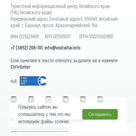
Туристский информационный центр Алтайского края
(ТИЦ Алтайского края)
Юридический адрес (почтовый адрес): 656043, Алтайский
край, г. Барнаул, просп. Красноармейский, 16а
ИНН 2225223458 КПП 222501001 ОГРН 1212200029612
+7 (3852) 206-101
,
info@visitaltai.info
Если заметили в тексте опечатку, выделите её и нажмите
Ctrl+Enter
null
Пользуясь сайтом, вы
соглашаетесь с тем, что мы
Соглашаюсь
© 2026 «visitaltai» Все права защищены.
используем файлы cookies.
Политика конфиденциальности