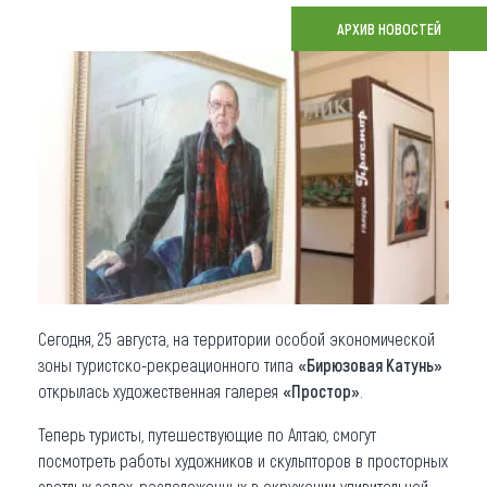
АРХИВ НОВОСТЕЙ
Что привезти (сувениры)
О регионе
Коллекция впечатлений
Другие рубрики
Сегодня, 25 августа, на территории особой экономической
зоны туристско-рекреационного типа
«Бирюзовая Катунь»
открылась художественная галерея
«Простор»
.
Теперь туристы, путешествующие по Алтаю, смогут
посмотреть работы художников и скульпторов в просторных
светлых залах, расположенных в окружении удивительной