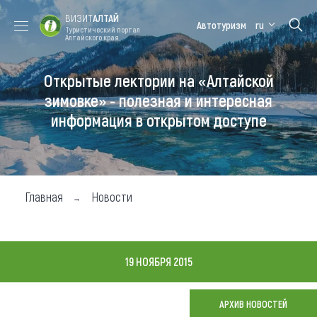
ВИЗИТ
АЛТАЙ
Автотуризм
ru
Туристический портал
Алтайского края
Открытые лектории на «Алтайской
Форум VISIT
Цветение
Медицинский
Алтайская
ALTAI
маральника
форум
зимовка
зимовке» - полезная и интересная
информация в открытом доступе
Туры
Где побывать
Чем заняться
Главная
Новости
Где остановиться
Где поесть
19 НОЯБРЯ 2015
Карта
АРХИВ НОВОСТЕЙ
Новости