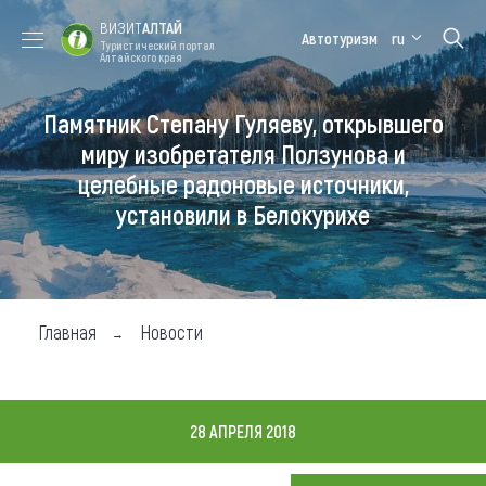
ВИЗИТ
АЛТАЙ
Автотуризм
ru
Туристический портал
Алтайского края
Памятник Степану Гуляеву, открывшего
Форум VISIT
Цветение
Медицинский
Алтайская
ALTAI
маральника
форум
зимовка
миру изобретателя Ползунова и
целебные радоновые источники,
Туры
установили в Белокурихе
Где побывать
Чем заняться
Где остановиться
Главная
Новости
Где поесть
Карта
28 АПРЕЛЯ 2018
Новости