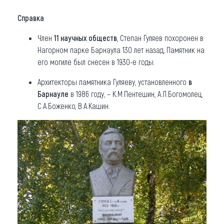
Справка
Член
11 научных обществ
, Степан Гуляев похоронен в
Нагорном парке Барнаула 130 лет назад, Памятник на
его могиле был снесен в 1930-е годы.
Архитекторы памятника Гуляеву, установленного
в
Барнауле
в 1986 году, – К.М.Пентешин, А.Л.Богомолец,
С.А.Боженко, В.А.Кашин.