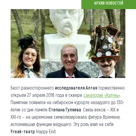
АРХИВ НОВОСТЕЙ
Что привезти (сувениры)
О регионе
Коллекция впечатлений
Другие рубрики
Бюст разностороннего
исследователя Алтая
торжественно
открыли 27 апреля 2018 года в сквере
санатория «Катунь»
.
Памятник появился на сибирском курорте незадолго до 130-
летия со дня памяти
Степана Гуляева
. Связь веков – XIX и
XXI-го – на церемонии символизировала фигура Времени,
исполнявшая функции ведущего. Эту роль взял на себя
Freak-театр
Happy End.