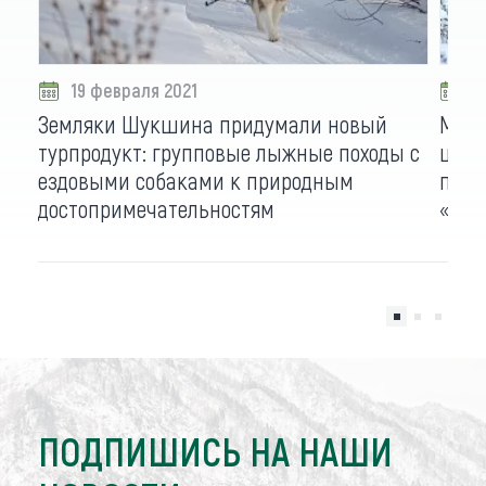
19 февраля 2021
0
Земляки Шукшина придумали новый
Мчат
турпродукт: групповые лыжные походы с
шукш
ездовыми собаками к природным
прог
достопримечательностям
«дес
ПОДПИШИСЬ НА НАШИ