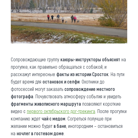
Сопровождающие группу
каюры-инструкторы объяснят
на
прогулке, как правильно обращаться с собакой, и
расскажут интересные
факты из истории Сросток
. На пути
будет время для
остановок и селфи
. Охотники до
фотосессий могут заказать
сопровождение местного
фотографа
. Почувствовать атмосферу события и увидеть
фрагменты живописного маршрута
позволяют короткие
видео с
первого октябрьского дог-трекинга
. После прогулки
компанию ждет
чай с медом
. Согреться получше при
желании можно будет
в бане
, иногородним – остановиться
на
ночлег в гостевом доме
.