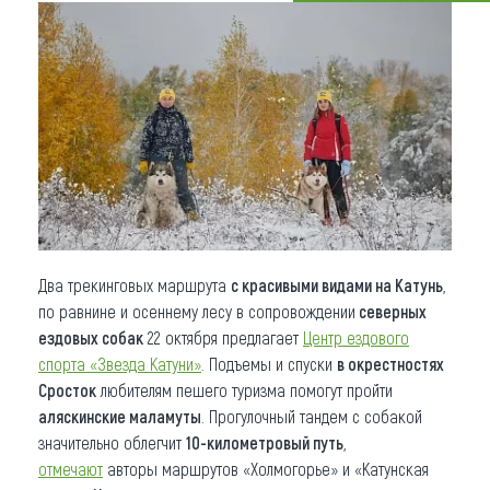
Что привезти (сувениры)
О регионе
Коллекция впечатлений
Другие рубрики
Два трекинговых маршрута
с красивыми видами на Катунь
,
по равнине и осеннему лесу в сопровождении
северных
ездовых собак
22 октября предлагает
Центр ездового
спорта «Звезда Катуни»
. Подъемы и спуски
в окрестностях
Сросток
любителям пешего туризма помогут пройти
аляскинские маламуты
. Прогулочный тандем с собакой
значительно облегчит
10-километровый путь
,
отмечают
авторы маршрутов «Холмогорье» и «Катунская