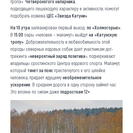
тропа».
Четвероногого напарника
,
подходящего пешеходупо характеру и активности, помогут
подобрать хозяева
ЦЕС «Звезда Катуни»
.
На 10 утра
запланирован первый выход:
по «Холмогорью»
.
В
15.00
пары «человек – маламут» выйдут
на
«Катунскую
тропу»
. Доброжелательность и любвеобильность этой
породы северных ездовых собак дает участникам дог-
трекинга «
невероятный заряд позитива
», подчеркивают
владельцы сростинского Центра ездового спорта. Маламут,
который
тянет за пояс
пристегнутого к его шлейке
человека, придает идущему
необременительное
ускорение
. В среднем дорога в одну сторону займет час.
Это вполне по силам даже
подросткам 12+
.