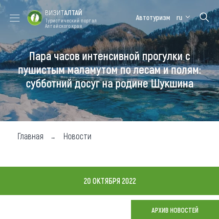
ВИЗИТ
АЛТАЙ
Автотуризм
ru
Туристический портал
Алтайского края
Пара часов интенсивной прогулки с
Форум VISIT
Цветение
Медицинский
Алтайская
ALTAI
маральника
форум
зимовка
пушистым маламутом по лесам и полям:
субботний досуг на родине Шукшина
Туры
Где побывать
Чем заняться
Главная
Новости
Где остановиться
Где поесть
20 ОКТЯБРЯ 2022
Карта
АРХИВ НОВОСТЕЙ
Новости