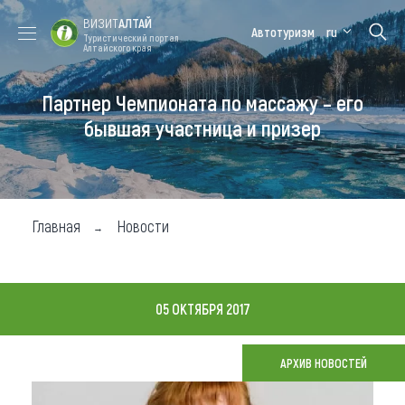
ВИЗИТ
АЛТАЙ
Автотуризм
ru
Туристический портал
Алтайского края
Партнер Чемпионата по массажу – его
Форум VISIT
Цветение
Медицинский
Алтайская
ALTAI
маральника
форум
зимовка
бывшая участница и призер
Туры
Где побывать
Главная
Новости
Чем заняться
Где остановиться
05 ОКТЯБРЯ 2017
Где поесть
Карта
АРХИВ НОВОСТЕЙ
Новости