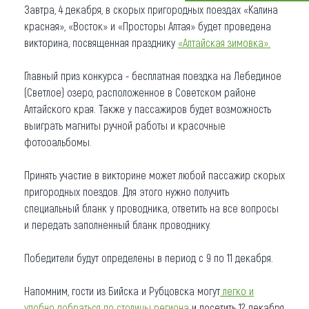
Завтра, 4 декабря, в скорых пригородных поездах «Калина
Что привезти (сувениры)
красная», «Восток» и «Просторы Алтая» будет проведена
викторина, посвященная празднику
«Алтайская зимовка».
О регионе
Главный приз конкурса - бесплатная поездка на Лебединое
Коллекция впечатлений
(Светлое) озеро, расположенное в Советском районе
Алтайского края. Также у пассажиров будет возможность
Другие рубрики
выиграть магниты ручной работы и красочные
фотооальбомы.
Принять участие в викторине может любой пассажир скорых
пригородных поездов. Для этого нужно получить
специальный бланк у проводника, ответить на все вопросы
и передать заполненный бланк проводнику.
Победители будут определены в период с 9 по 11 декабря.
Напомним, гости из Бийска и Рубцовска могут
легко и
удобно добраться до столицы региона
и посетить 12 декабря