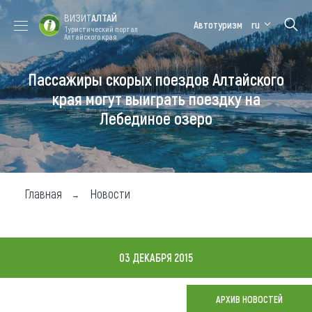
ВИЗИТ
АЛТАЙ
Автотуризм
ru
Туристический портал
Алтайского края
Пассажиры скорых поездов Алтайского
Форум VISIT
Цветение
Медицинский
Алтайская
ALTAI
маральника
форум
зимовка
края могут выиграть поездку на
Лебединое озеро
Туры
Где побывать
Чем заняться
Главная
Новости
Где остановиться
Где поесть
03 ДЕКАБРЯ 2015
Карта
АРХИВ НОВОСТЕЙ
Новости