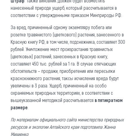
штраф
. Также виновник должен будет возместить
нанесенный природе ущерб, который рассчитывается в
соответствии с утвержденными приказом Минприроды РФ.
За вред, причиненный одному экземпляру побега или
розетке травянистого (цветкового) растения, занесенного в
Красную книгу РФ, в том числе, подснежника, составляет 300
рублей. Уничтожение мест произрастания травянистых
(цветковых) растений, занесенных в Красную книгу,
составляет 450 тыс. рублей за 1 га. В случае отягчающих
обстоятельств – продажи, приобретения или пересылки
краснокнижного растения, таксы исчисления вреда будут
увеличены в 3 раза. Ущерб, причиненный на особо
охраняемых природных территориях, в соответствии с
вышеуказанной методикой рассчитывается
в пятикратном
размере
.
По материалам официального сайта министерства природных
ресурсов и экологии Алтайского края подготовила Жанна
Михиенко