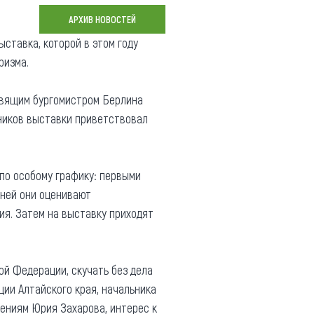
Коллекция впечатлений
АРХИВ НОВОСТЕЙ
ставка, которой в этом году
Блог путешественника
ризма.
Видеогалерея
тай
Фотогалерея
авящим бургомистром Берлина
ников выставки приветствовал
 по особому графику: первыми
дней они оценивают
ия. Затем на выставку приходят
ой Федерации, скучать без дела
ии Алтайского края, начальника
ениям Юрия Захарова, интерес к