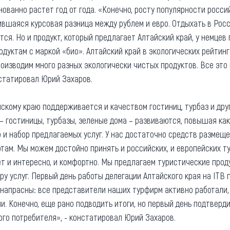
ованно растет год от года. «Конечно, росту популярности россий
вшаяся курсовая разница между рублем и евро. Отдыхать в Рос
тся. Но и продукт, который предлагает Алтайский край, у немцев
одуктам с маркой «био». Алтайский край в экологических рейтин
роизводим много разных экологически чистых продуктов. Все это
нстатировал Юрий Захаров.
скому краю поддерживается и качеством гостиниц, турбаз и дру
 гостиницы, турбазы, зеленые дома – развиваются, повышая ка
о и набор предлагаемых услуг. У нас достаточно средств разме
ам. Мы можем достойно принять и российских, и европейских т
ет и интересно, и комфортно. Мы предлагаем туристические прод
ру услуг. Первый день работы делегации Алтайского края на ITB 
 напрасны: все представители наших турфирм активно работали,
и. Конечно, еще рано подводить итоги, но первый день подтверд
ого потребителя», - констатировал Юрий Захаров.