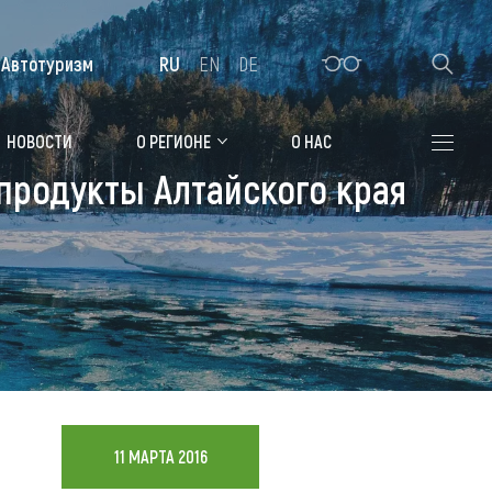
Автотуризм
RU
EN
DE
Алтайская зимовка
НОВОСТИ
О РЕГИОНЕ
О НАС
продукты Алтайского края
Где остановиться
Санатории
Гостиницы, отели
Коттеджи, базы
Сельские усадьбы
Мотели, придорожные отели
11 МАРТА 2016