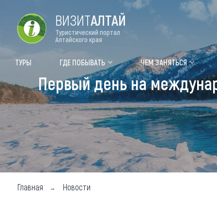
ВИЗИТ
АЛТАЙ
Туристический портал
Алтайского края
Форум VISIT ALTAI
Цвет
ТУРЫ
ГДЕ ПОБЫВАТЬ
ЧЕМ ЗАНЯТЬСЯ
Первый день на междунар
Туры
Где
Объек
Объек
Объек
Топ т
Для м
Главная
Новости