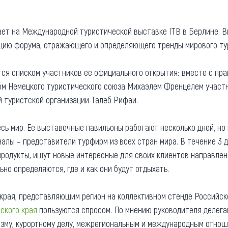
та
О регионе
ает на Международной туристической выставке ITB в Берлине. Вы
ости
Общая информация
ацию форума, отражающего и определяющего тренды мирового ту
Как добраться
привезти (сувениры)
Люди, прославившие Ал
ся списком участников ее официального открытия: вместе с пр
м Немецкого туристического союза Михаэлем Френцелем участ
Карты и буклеты
 туристской организации Талеб Рифаи.
сь мир. Ее выставочные павильоны работают несколько дней, но
лы – представители турфирм из всех стран мира. В течение 3 
родукты, ищут новые интересные для своих клиентов направлен
но определяются, где и как они будут отдыхать.
края, представляющим регион на коллективном стенде Российск
ского края
пользуются спросом. По мнению руководителя делегац
изму, курортному делу, межрегиональным и международным отнош