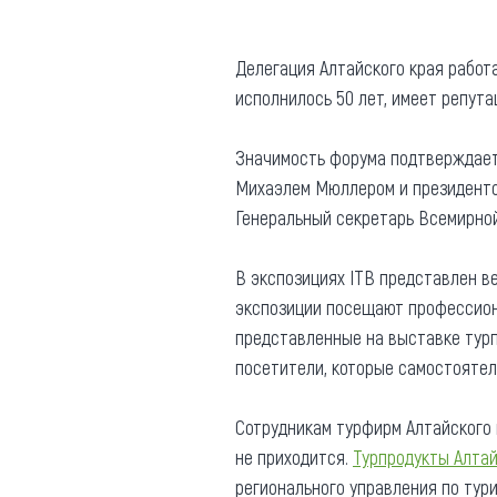
Где поесть
Кар
Делегация Алтайского края работ
Нов
Рестораны
исполнилось 50 лет, имеет репут
Кафе
Что 
Придорожные кафе
Значимость форума подтверждает
Михаэлем Мюллером и президенто
Генеральный секретарь Всемирной
В экспозициях ITB представлен ве
Другие рубрики
экспозиции посещают профессиона
представленные на выставке турп
О нас
посетители, которые самостоятель
Реестр туроператоров
Алтайского края
Сотрудникам турфирм Алтайского 
Реестр туристических
не приходится.
Турпродукты Алтай
агентств Алтайского края
регионального управления по тур