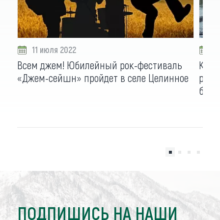
11 июля 2022
0
Всем джем! Юбилейный рок-фестиваль
Кемп
«Джем-сейшн» пройдет в селе Целинное
рыбо
бесп
ПОДПИШИСЬ НА НАШИ