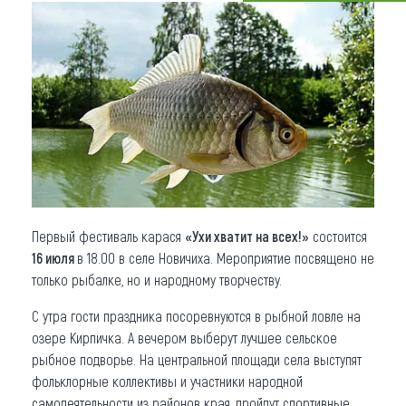
Что привезти (сувениры)
О регионе
Коллекция впечатлений
Другие рубрики
Первый фестиваль карася
«Ухи хватит на всех!»
состоится
16 июля
в 18.00 в селе Новичиха. Мероприятие посвящено не
только рыбалке, но и народному творчеству.
С утра гости праздника посоревнуются в рыбной ловле на
озере Кирпичка. А вечером выберут лучшее сельское
рыбное подворье. На центральной площади села выступят
фольклорные коллективы и участники народной
самодеятельности из районов края, пройдут спортивные