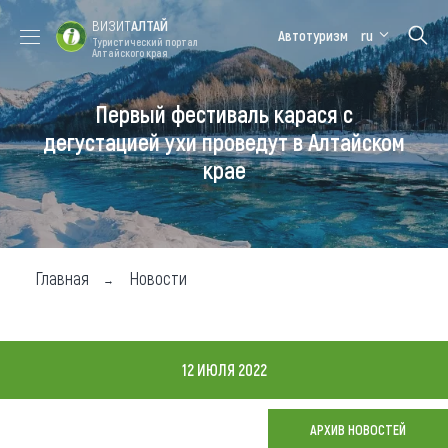
ВИЗИТ
АЛТАЙ
Автотуризм
ru
Туристический портал
Алтайского края
Первый фестиваль карася с
Форум VISIT
Цветение
Медицинский
Алтайская
ALTAI
маральника
форум
зимовка
дегустацией ухи проведут в Алтайском
крае
Туры
Где побывать
Чем заняться
Главная
Новости
Где остановиться
Где поесть
12 ИЮЛЯ 2022
Карта
АРХИВ НОВОСТЕЙ
Новости