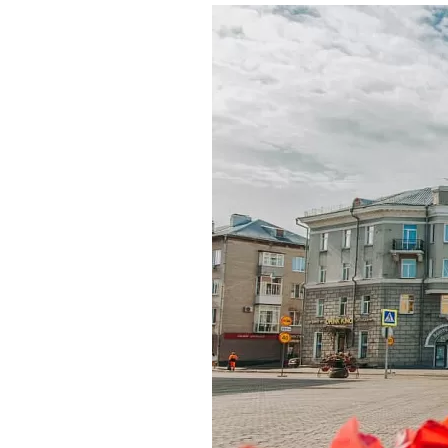
Где поесть
Кар
Нов
Рестораны
Кафе
Что 
Придорожные кафе
Другие рубрики
О нас
Реестр туроператоров
Алтайского края
Реестр туристических
агентств Алтайского края