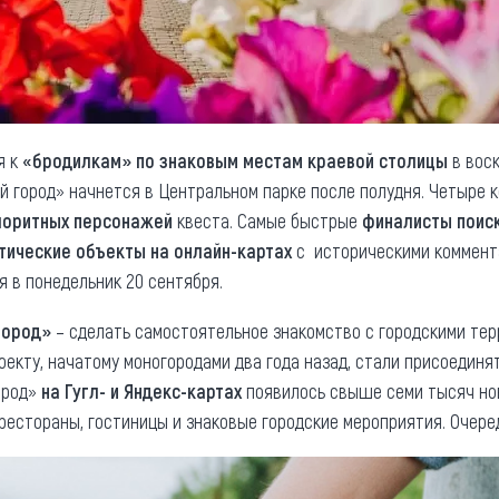
я к
«бродилкам» по знаковым местам краевой столицы
в воск
 город» начнется в Центральном парке после полудня. Четыре 
лоритных персонажей
квеста. Самые быстрые
финалисты поиск
тические объекты на онлайн-картах
с историческими коммент
 в понедельник 20 сентября.
город»
– сделать самостоятельное знакомство с городскими те
роекту, начатому моногородами два года назад, стали присоединя
ород»
на Гугл- и Яндекс-картах
появилось свыше семи тысяч н
 рестораны, гостиницы и знаковые городские мероприятия. Очере