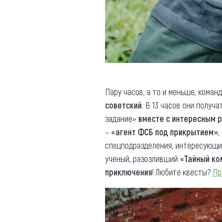
Пару часов, а то и меньше, коман
советский
. В 13 часов они получ
задание»
вместе с интересным 
–
«агент ФСБ под прикрытием»
,
спецподразделения, интересующ
ученый, разозливший
«Тайный ко
приключения
! Любите квесты?
Пр