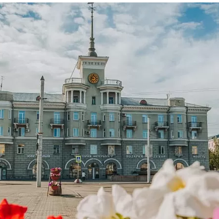
та
О регионе
ости
Общая информация
Как добраться
привезти (сувениры)
Люди, прославившие Ал
Карты и буклеты