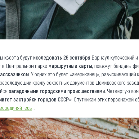
ды квеста будут
исследовать 26 сентября
Барнаул купеческий и
ат в Центральном парке
маршрутные карты
, повяжут банданы фи
рассказчиком
. У одних это будет «американец», разыскивающий к
 расследующий кражу секретных документов Демидовского завода
ийся
загадочными городскими происшествиями
. Четвертую ко
митет застройки городов СССР»
. Спутникам этих персонажей 
исоединяйтесь
…