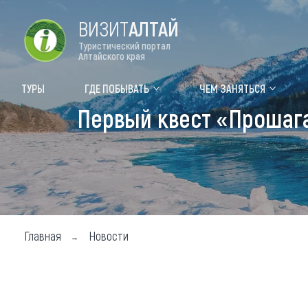
ВИЗИТ
АЛТАЙ
Туристический портал
Алтайского края
Форум VISIT ALTAI
Цвет
ТУРЫ
ГДЕ ПОБЫВАТЬ
ЧЕМ ЗАНЯТЬСЯ
Первый квест «Прошага
Туры
Где
Объек
Объек
Объек
Главная
Новости
Топ т
Для м