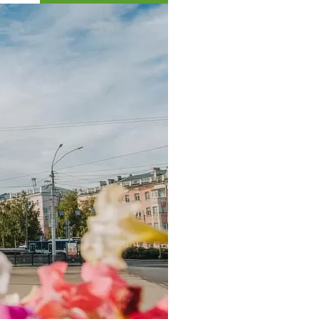
Коллекция впечатлений
Блог путешественника
Видеогалерея
тай
Фотогалерея