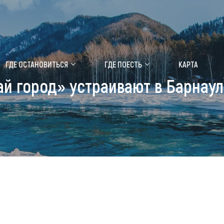
ение маральника
Медицинский форум
ГДЕ ОСТАНОВИТЬСЯ
ГДЕ ПОЕСТЬ
КАРТА
й город» устраивают в Барнаул
 побывать
Чем заняться
ты природы
Календарь событий
ты истории и культуры
Аудиогид
ты развлечений
Мой маршрут
уристических мест
аломобильных граждан