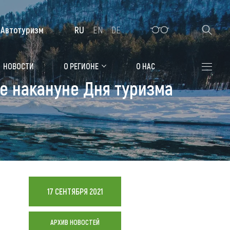
Автотуризм
RU
EN
DE
Алтайская зимовка
НОВОСТИ
О РЕГИОНЕ
О НАС
е накануне Дня туризма
Где остановиться
Санатории
Гостиницы, отели
Коттеджи, базы
Сельские усадьбы
17 СЕНТЯБРЯ 2021
Мотели, придорожные отели
АРХИВ НОВОСТЕЙ