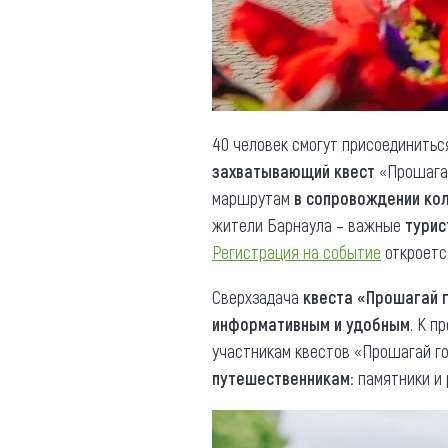
Обращения граждан
Противодействие коррупции
40 человек смогут присоединитьс
захватывающий квест
«Прошагай
маршрутам
в сопровождении ко
жители Барнаула – важные
турис
Регистрация на событие
откроется
Сверхзадача
квеста «Прошагай 
информативным и удобным
. К п
участникам квестов «Прошагай г
путешественникам
: памятники и