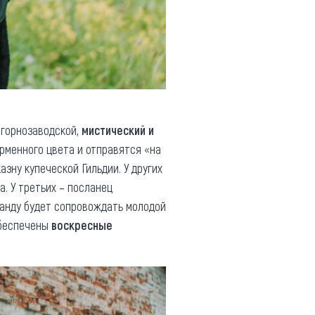
 горнозаводской,
мистический и
рменного цвета и отправятся «на
азну купеческой Гильдии. У других
. У третьих – посланец
манду будет сопровождать молодой
обеспечены
воскресные