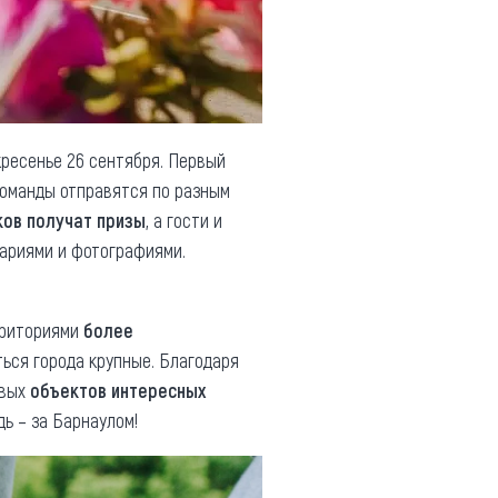
ресенье 26 сентября. Первый
команды отправятся по разным
ов получат призы
, а гости и
ариями и фотографиями.
рриториями
более
ться города крупные. Благодаря
овых
объектов интересных
дь – за Барнаулом!