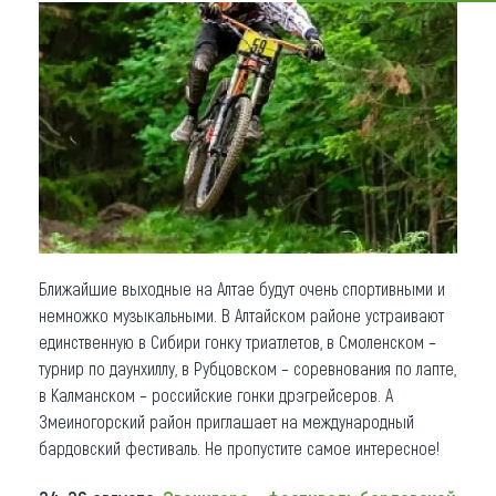
Что привезти (сувениры)
О регионе
Коллекция впечатлений
Другие рубрики
Ближайшие выходные на Алтае будут очень спортивными и
немножко музыкальными. В Алтайском районе устраивают
единственную в Сибири гонку триатлетов, в Смоленском –
турнир по даунхиллу, в Рубцовском – соревнования по лапте,
в Калманском – российские гонки дрэгрейсеров. А
Змеиногорский район приглашает на международный
бардовский фестиваль. Не пропустите самое интересное!