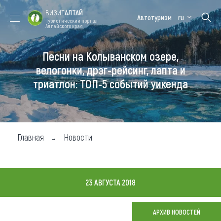
ВИЗИТ
АЛТАЙ
Автотуризм
ru
Туристический портал
Алтайского края
Песни на Колыванском озере,
Форум VISIT
Цветение
Медицинский
Алтайская
ALTAI
маральника
форум
зимовка
велогонки, дрэг-рейсинг, лапта и
триатлон: ТОП-5 событий уикенда
Туры
Где побывать
Чем заняться
Главная
Новости
Где остановиться
Где поесть
23 АВГУСТА 2018
Карта
АРХИВ НОВОСТЕЙ
Новости