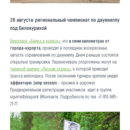
26 августа: региональный чемпионат по даунхиллу
под Белокурихой
Велопарк «Белка в колесе»
, что
в семи километрах от
города-курорта
, проводит в последнее воскресенье
августа соревнования по даунхиллу. Днем раньше состоятся
открытые тренировки. Переночевать спортсмены могут на
таежной заимке «Лесная сказка»
, к которой приводит
трасса велопарка. После окончания турнира зрители увидят
эффектную Jump session
– прыжки в аэромат.
Предварительная регистрация участников идет в группе
squirrelbikepark ВКонтакте. Подробности по тел. +7-913-985-
21-71.