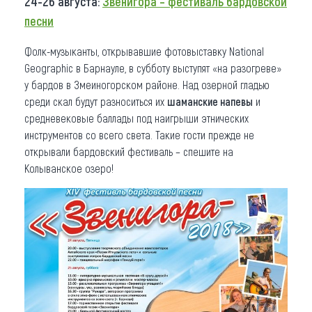
24-26 августа:
Звенигора – фестиваль бардовской
песни
Фолк-музыканты, открывавшие фотовыставку National
Geographic в Барнауле, в субботу выступят «на разогреве»
у бардов в Змеиногорском районе. Над озерной гладью
среди скал будут разноситься их
шаманские напевы
и
средневековые баллады под наигрыши этнических
инструментов со всего света. Такие гости прежде не
открывали бардовский фестиваль – спешите на
Колыванское озеро!