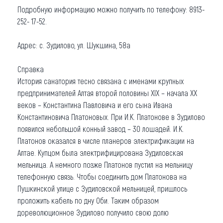
Подробную информацию можно получить по телефону: 8913-
252- 17-52.
Адрес: с. Зудилово, ул. Шукшина, 58а
Справка
История санатория тесно связана с именами крупных
предпринимателей Алтая второй половины XIX – начала XX
веков – Константина Павловича и его сына Ивана
Константиновича Платоновых. При И.К. Платонове в Зудилово
появился небольшой конный завод – 30 лошадей. И.К.
Платонов оказался в числе планеров электрификации на
Алтае. Купцом была электрифицирована Зудиловская
мельница. А немного позже Платонов пустил на мельницу
телефонную связь. Чтобы соединить дом Платонова на
Пушкинской улице с Зудиловской мельницей, пришлось
проложить кабель по дну Оби. Таким образом
дореволюционное Зудилово получило свою долю