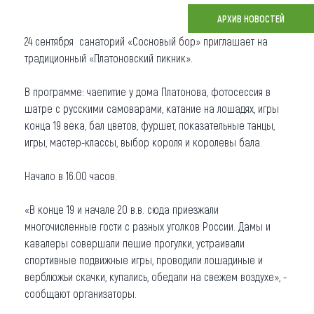
АРХИВ НОВОСТЕЙ
Что привезти (сувениры)
24 сентября санаторий «Сосновый бор» приглашает на
О регионе
традиционный «Платоновский пикник».
Коллекция впечатлений
В программе: чаепитие у дома Платонова, фотосессия в
шатре с русскими самоварами, катание на лошадях, игры
Другие рубрики
конца 19 века, бал цветов, фуршет, показательные танцы,
игры, мастер-классы, выбор короля и королевы бала.
Начало в 16.00 часов.
«В конце 19 и начале 20 в.в. сюда приезжали
многочисленные гости с разных уголков России. Дамы и
кавалеры совершали пешие прогулки, устраивали
спортивные подвижные игры, проводили лошадиные и
верблюжьи скачки, купались, обедали на свежем воздухе», -
сообщают организаторы.