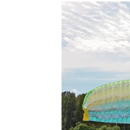
Где поесть
Кар
Нов
Рестораны
Кафе
Что 
Придорожные кафе
Другие рубрики
О нас
Реестр туроператоров
Алтайского края
Реестр туристических
агентств Алтайского края