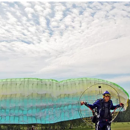
та
О регионе
ости
Общая информация
Как добраться
привезти (сувениры)
Люди, прославившие Ал
Карты и буклеты