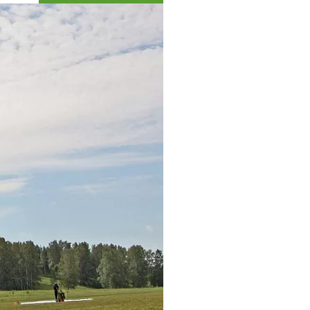
Коллекция впечатлений
Блог путешественника
Видеогалерея
тай
Фотогалерея