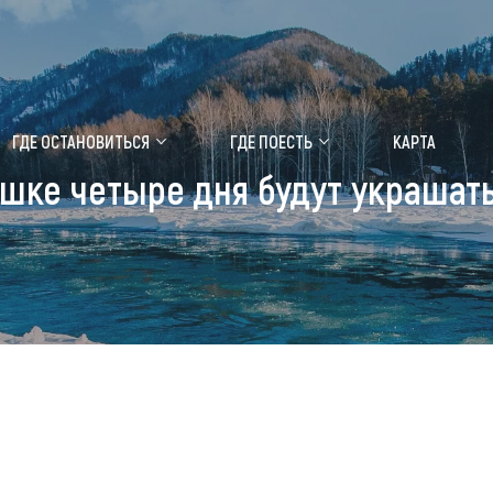
ение маральника
Медицинский форум
ГДЕ ОСТАНОВИТЬСЯ
ГДЕ ПОЕСТЬ
КАРТА
шке четыре дня будут украшат
 побывать
Чем заняться
ты природы
Календарь событий
ты истории и культуры
Аудиогид
ты развлечений
Мой маршрут
уристических мест
аломобильных граждан