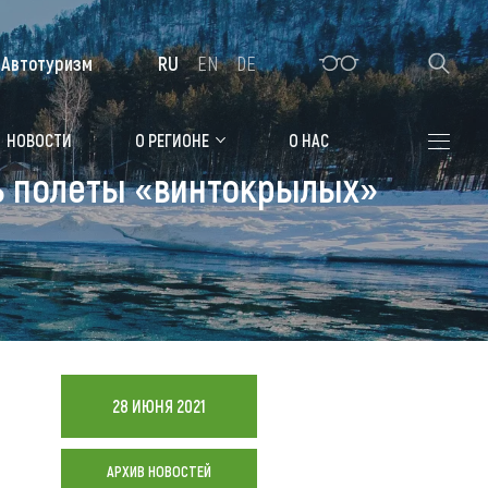
Автотуризм
RU
EN
DE
Алтайская зимовка
НОВОСТИ
О РЕГИОНЕ
О НАС
ь полеты «винтокрылых»
Где остановиться
Санатории
Гостиницы, отели
Коттеджи, базы
Сельские усадьбы
28 ИЮНЯ 2021
Мотели, придорожные отели
АРХИВ НОВОСТЕЙ