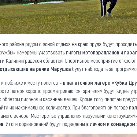
ого района рядом с зоной отдыха на краю пруда будут проходит
 Дружбы» намерены участвовать пилоты
мотопарапланов и пара
 и Калининградской областей. Спортивное мероприятие откроют в
отдыхающие на речке Марушка
будут наблюдать за программо
 и поближе к месту полетов –
в палаточном лагере «Кубка Др
стности лагеря хорошо просматриваются: зрителям будут видны у
 облетом пилонов и касанием вешек. Кроме того, пилотам пред
найти их максимальное количество. При благоприятной погоде
пол
 самого вечера. Мастерство управления парусными конструкциям
ов
. Итоги соревнований будут подведены
в личном и командном