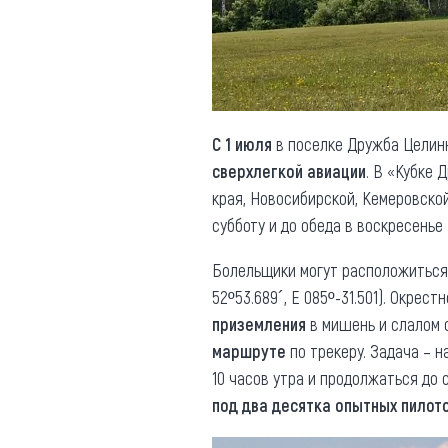
Обращения граждан
Противодействие коррупции
С 1 июля
в поселке Дружба Целинн
сверхлегкой авиации
. В «Кубке
края, Новосибирской, Кемеровской
субботу и до обеда в воскресенье
Болельщики могут расположиться
52º53.689´, E 085º-31.501). Окре
приземления
в мишень и слалом с
маршруте
по трекеру. Задача – 
10 часов утра и продолжаться до
под два десятка опытных пилот