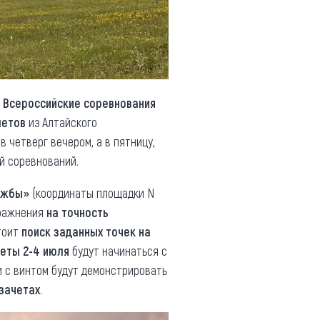
ь
Всероссийские соревнования
летов
из Алтайского
 четверг вечером, а в пятницу,
й соревнований.
ужбы»
(координаты площадки N
пражнения
на точность
стоит
поиск заданных точек на
еты 2-4 июля
будут начинаться с
и с винтом будут демонстрировать
 зачетах
.