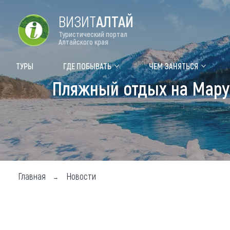
ВИЗИТ
АЛТАЙ
Туристический портал
Алтайского края
Форум VISIT ALTAI
Цвет
ТУРЫ
ГДЕ ПОБЫВАТЬ
ЧЕМ ЗАНЯТЬСЯ
Пляжный отдых на Мару
Туры
Где
Объек
Объек
Объек
Главная
Новости
Топ т
Для м