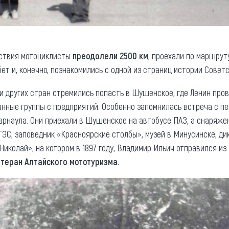
ествия мотоциклисты
преодолели 2500 км
, проехали по маршру
ет и, конечно, познакомились с одной из страниц истории Советс
и других стран стремились попасть в Шушенское, где Ленин пров
анные группы с предприятий. Особенно запомнилась встреча с п
арнаула. Они приехали в Шушенское на автобусе ПАЗ, а снаряжен
ГЭС, заповедник «Красноярские столбы», музей в Минусинске, ди
Николай», на котором в 1897 году, Владимир Ильич отправился и
етеран Алтайского мототуризма.