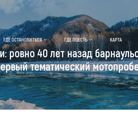
ение маральника
Медицинский форум
ГДЕ ОСТАНОВИТЬСЯ
ГДЕ ПОЕСТЬ
КАРТА
: ровно 40 лет назад барнаул
 побывать
Чем заняться
ервый тематический мотопроб
ты природы
Календарь событий
ты истории и культуры
Аудиогид
ты развлечений
Мой маршрут
уристических мест
аломобильных граждан