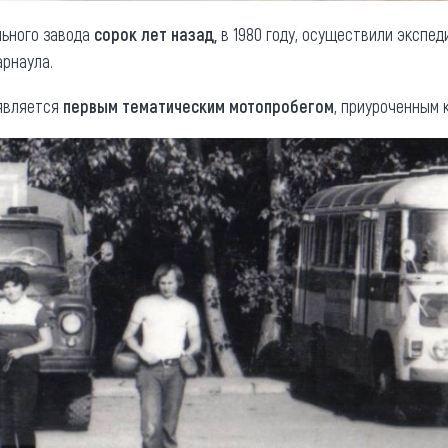
ьного завода
сорок лет назад,
в 1980 году, осуществили экспе
арнаула.
 является
первым тематическим мотопробегом
, приуроченным 