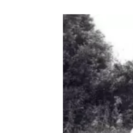
Где поесть
Кар
Нов
Рестораны
Кафе
Что 
Придорожные кафе
Другие рубрики
О нас
Реестр туроператоров
Алтайского края
Реестр туристических
агентств Алтайского края