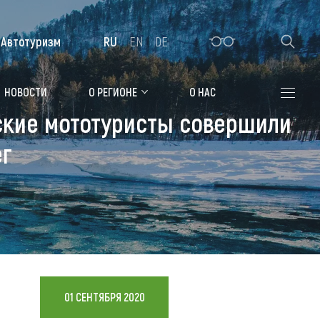
Автотуризм
RU
EN
DE
Алтайская зимовка
НОВОСТИ
О РЕГИОНЕ
О НАС
ьские мототуристы совершили
Где остановиться
ег
Санатории
Гостиницы, отели
Коттеджи, базы
Сельские усадьбы
Мотели, придорожные отели
01 СЕНТЯБРЯ 2020