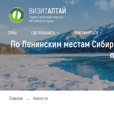
ВИЗИТ
АЛТАЙ
Туристический портал
Алтайского края
Форум VISIT ALTAI
Цвет
ТУРЫ
ГДЕ ПОБЫВАТЬ
ЧЕМ ЗАНЯТЬСЯ
По Ленинским местам Сибири
Туры
Где
п
Объек
Объек
Объек
Топ т
Для м
Главная
Новости