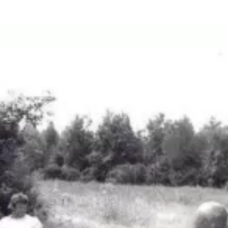
та
О регионе
ости
Общая информация
Как добраться
привезти (сувениры)
Люди, прославившие Ал
Карты и буклеты